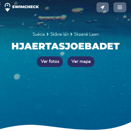
Suécia
Skåne län
Skaane Laen
HJAERTASJOEBADET
Ver fotos
Ver mapa