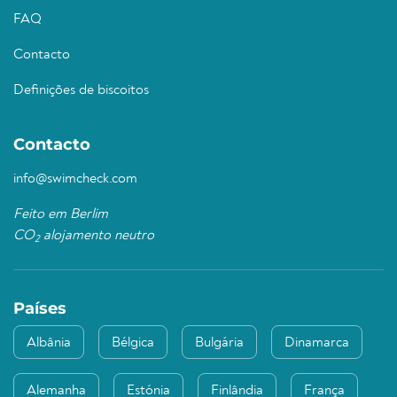
FAQ
Contacto
Definições de biscoitos
Contacto
info@swimcheck.com
Feito em Berlim
CO
alojamento neutro
2
Países
Albânia
Bélgica
Bulgária
Dinamarca
Alemanha
Estónia
Finlândia
França