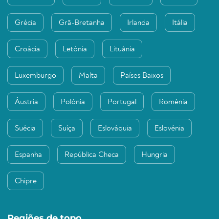
Grécia
Grã-Bretanha
Irlanda
Itália
Croácia
Letónia
Lituânia
Luxemburgo
Malta
Países Baixos
Áustria
Polónia
Portugal
Roménia
Suécia
Suíça
Eslováquia
Eslovénia
Espanha
República Checa
Hungria
Chipre
Regiões de topo