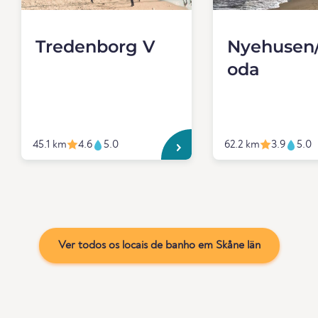
Tredenborg V
Nyehusen/
oda
45.1 km
4.6
5.0
62.2 km
3.9
5.0
Ver todos os locais de banho em Skåne län