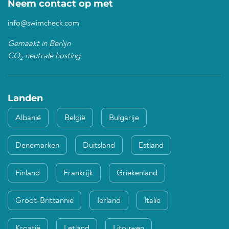
Neem contact op met
info@swimcheck.com
Gemaakt in Berlijn
CO
neutrale hosting
2
Landen
Albanië
België
Bulgarije
Denemarken
Duitsland
Estland
Finland
Frankrijk
Griekenland
Groot-Brittannië
Ierland
Italië
Kroatië
Letland
Litouwen