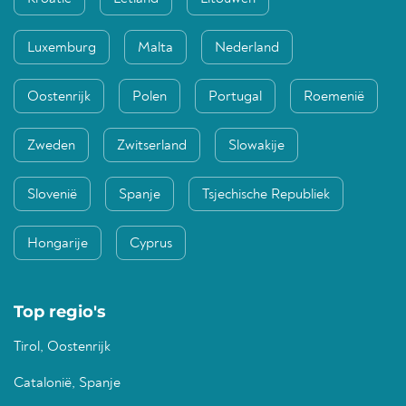
Luxemburg
Malta
Nederland
Oostenrijk
Polen
Portugal
Roemenië
Zweden
Zwitserland
Slowakije
Slovenië
Spanje
Tsjechische Republiek
Hongarije
Cyprus
Top regio's
Tirol, Oostenrijk
Catalonië, Spanje