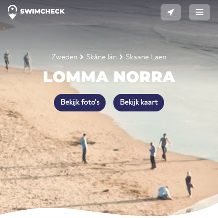
Zweden
Skåne län
Skaane Laen
LOMMA NORRA
Bekijk foto's
Bekijk kaart