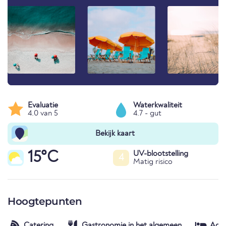
Evaluatie
Waterkwaliteit
4.0 van 5
4.7 - gut
Bekijk kaart
15°C
UV-blootstelling
4
Matig risico
Hoogtepunten
Catering
Gastronomie in het algemeen
Acc