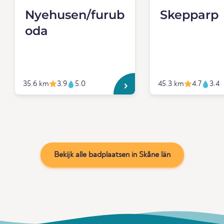
Nyehusen/furub
Skepparp
oda
35.6 km
3.9
5.0
45.3 km
4.7
3.4
Bekijk alle badplaatsen in Skåne län