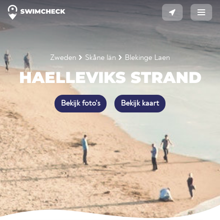
Zweden
Skåne län
Blekinge Laen
HAELLEVIKS STRAND
Bekijk foto's
Bekijk kaart