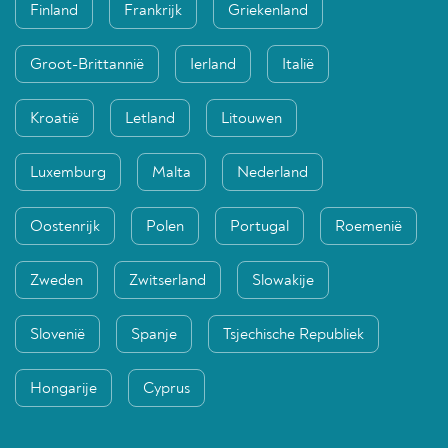
Finland
Frankrijk
Griekenland
Groot-Brittannië
Ierland
Italië
Kroatië
Letland
Litouwen
Luxemburg
Malta
Nederland
Oostenrijk
Polen
Portugal
Roemenië
Zweden
Zwitserland
Slowakije
Slovenië
Spanje
Tsjechische Republiek
Hongarije
Cyprus