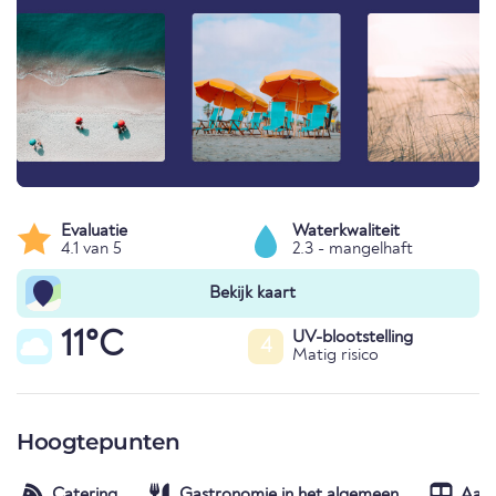
Evaluatie
Waterkwaliteit
4.1 van 5
2.3 - mangelhaft
Bekijk kaart
11°C
UV-blootstelling
4
Matig risico
Hoogtepunten
Catering
Gastronomie in het algemeen
Aans