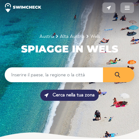
Austria
Alta Austria
Wels
SPIAGGE IN WELS
Cerca nella tua zona