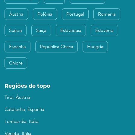
Áustria
Polónia
Portugal
Roménia
Suécia
Suíça
Eslováquia
Eslovénia
Espanha
República Checa
Hungria
Chipre
Regiões de topo
Tirol, Áustria
Catalunha, Espanha
Lombardia, Itália
Veneto, Itália