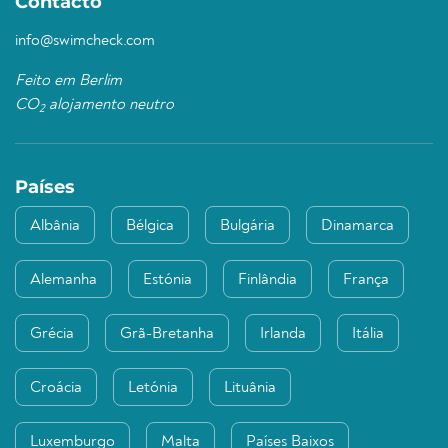
Contacto
info@swimcheck.com
Feito em Berlim
CO
alojamento neutro
2
Países
Albânia
Bélgica
Bulgária
Dinamarca
Alemanha
Estónia
Finlândia
França
Grécia
Grã-Bretanha
Irlanda
Itália
Croácia
Letónia
Lituânia
Luxemburgo
Malta
Países Baixos