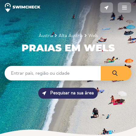
Áustria
Alta Áustria
Wels
PRAIAS EM WELS
Pesquisar na sua área