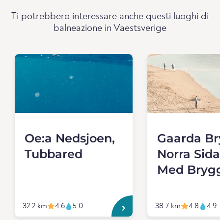
Ti potrebbero interessare anche questi luoghi di
balneazione in Vaestsverige
Oe:a Nedsjoen,
Gaarda Br
Tubbared
Norra Sid
Med Bryg
32.2 km
4.6
5.0
38.7 km
4.8
4.9