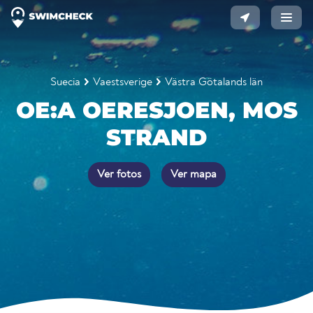
Suecia
Vaestsverige
Västra Götalands län
OE:A OERESJOEN, MOS
STRAND
Ver fotos
Ver mapa