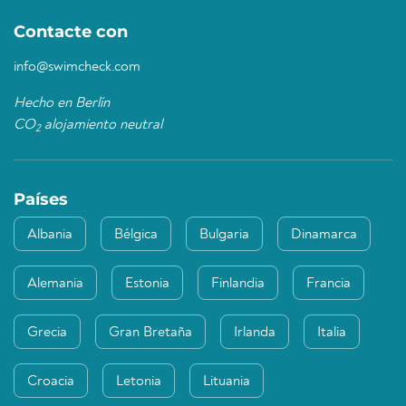
Contacte con
info@swimcheck.com
Hecho en Berlín
CO
alojamiento neutral
2
Países
Albania
Bélgica
Bulgaria
Dinamarca
Alemania
Estonia
Finlandia
Francia
Grecia
Gran Bretaña
Irlanda
Italia
Croacia
Letonia
Lituania