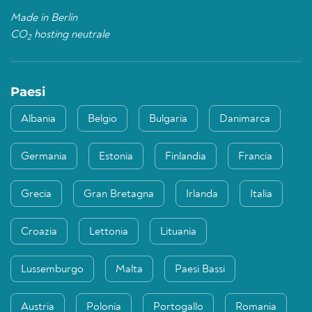
Made in Berlin
CO
hosting neutrale
2
Paesi
Albania
Belgio
Bulgaria
Danimarca
Germania
Estonia
Finlandia
Francia
Grecia
Gran Bretagna
Irlanda
Italia
Croazia
Lettonia
Lituania
Lussemburgo
Malta
Paesi Bassi
Austria
Polonia
Portogallo
Romania