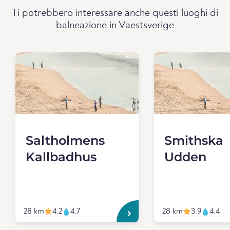
Ti potrebbero interessare anche questi luoghi di
balneazione in Vaestsverige
Saltholmens
Smithska
Kallbadhus
Udden
28 km
4.2
4.7
28 km
3.9
4.4