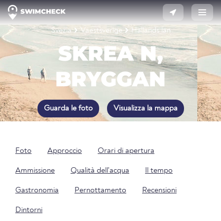
Svezia
Vaestsverige
Hallands län
SKREA N,
BRYGGAN
Guarda le foto
Visualizza la mappa
Foto
Approccio
Orari di apertura
Ammissione
Qualità dell'acqua
Il tempo
Gastronomia
Pernottamento
Recensioni
Dintorni