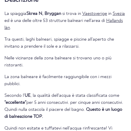
La spiaggia
Skrea N, Bryggan
si trova in
Vaestsverige
in
Svezia
ed è una delle oltre 53 strutture balneari nell'area di
Hallands
län
.
Tra questi, laghi balneari, spiagge e piscine all'aperto che
invitano a prendere il sole e a rilassarsi.
Nelle vicinanze della zona balneare si trovano uno o più
ristoranti.
La zona balneare è facilmente raggiungibile con i mezzi
pubblici.
Secondo l'
UE
, la qualità dell'acqua è stata classificata come
"eccellente"
per 5 anni consecutivi. per cinque anni consecutivi.
Quindi nulla ostacola il piacere del bagno.
Questo è un luogo
di balneazione TOP.
Quindi non esitate e tuffatevi nell'acqua rinfrescante! Vi