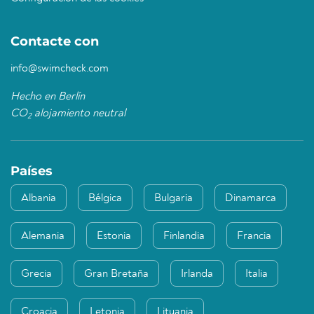
Contacte con
info@swimcheck.com
Hecho en Berlín
CO
alojamiento neutral
2
Países
Albania
Bélgica
Bulgaria
Dinamarca
Alemania
Estonia
Finlandia
Francia
Grecia
Gran Bretaña
Irlanda
Italia
Croacia
Letonia
Lituania