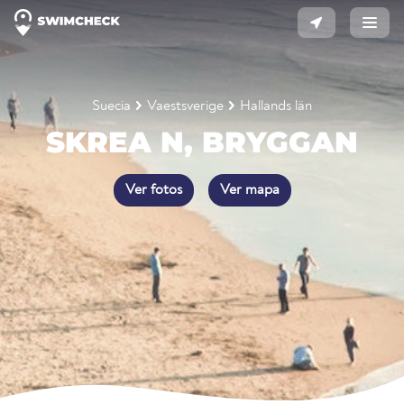
Suecia
Vaestsverige
Hallands län
SKREA N, BRYGGAN
Ver fotos
Ver mapa