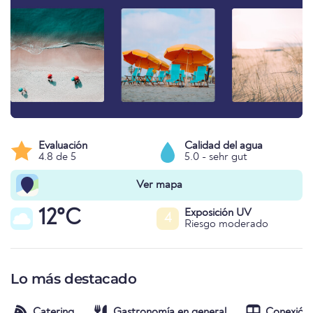
Evaluación
Calidad del agua
4.8 de 5
5.0 - sehr gut
Ver mapa
12°C
Exposición UV
4
Riesgo moderado
Lo más destacado
Catering
Gastronomía en general
Conexión 