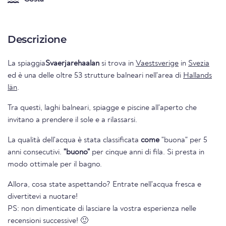
Descrizione
La spiaggia
Svaerjarehaalan
si trova in
Vaestsverige
in
Svezia
ed è una delle oltre 53 strutture balneari nell'area di
Hallands
län
.
Tra questi, laghi balneari, spiagge e piscine all'aperto che
invitano a prendere il sole e a rilassarsi.
La qualità dell'acqua è stata classificata
come
"buona" per 5
anni consecutivi.
"buono"
per cinque anni di fila. Si presta in
modo ottimale per il bagno.
Allora, cosa state aspettando? Entrate nell'acqua fresca e
divertitevi a nuotare!
PS: non dimenticate di lasciare la vostra esperienza nelle
recensioni successive! 🙂