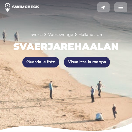
Svezia
Vaestsverige
Hallands län
SVAERJAREHAALAN
Guarda le foto
Visualizza la mappa