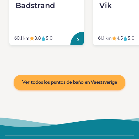
Badstrand
Vik
60.1 km
3.8
5.0
61.1 km
4.5
5.0
Ver todos los puntos de baño en Vaestsverige