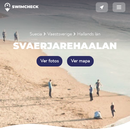
Suecia
Vaestsverige
Hallands län
SVAERJAREHAALAN
Ver fotos
Ver mapa