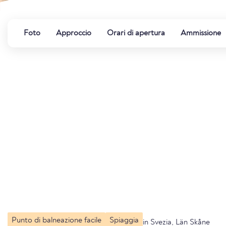
Foto
Approccio
Orari di apertura
Ammissione
Punto di balneazione facile
Spiaggia
in Svezia, Län Skåne