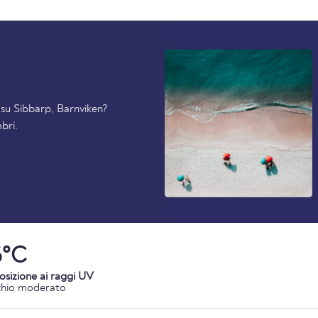
i su Sibbarp, Barnviken?
bri.
6°C
osizione ai raggi UV
chio moderato