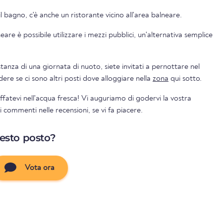
il bagno, c'è anche un ristorante vicino all'area balneare.
are è possibile utilizzare i mezzi pubblici, un'alternativa semplice
nza di una giornata di nuoto, siete invitati a pernottare nel
gio. Potete vedere se ci sono altri posti dove alloggiare nella
zona
qui sotto.
uffatevi nell'acqua fresca! Vi auguriamo di godervi la vostra
 commenti nelle recensioni, se vi fa piacere.
uesto posto?
Vota ora