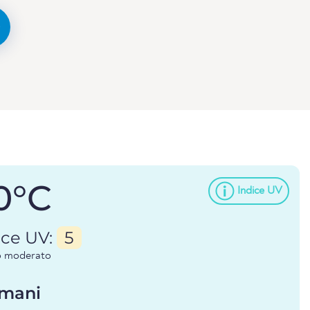
0°C
Indice UV
ice UV:
5
io moderato
mani