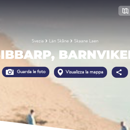
Svezia
Län Skåne
Skaane Laen
SIBBARP, BARNVIKE
Guarda le foto
Visualizza la mappa