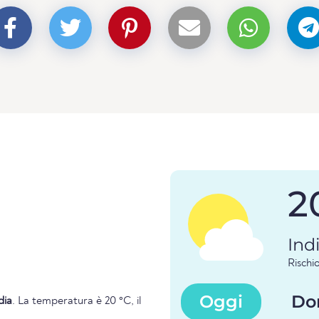
2
Ind
Risch
Oggi
Do
dia
. La temperatura è 20 °C, il