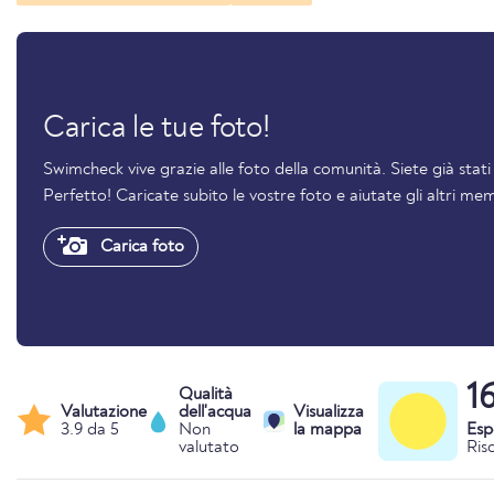
Carica le tue foto!
Swimcheck vive grazie alle foto della comunità. Siete già stat
Perfetto! Caricate subito le vostre foto e aiutate gli altri mem
Carica foto
1
Qualità
Valutazione
dell'acqua
Visualizza
3.9 da 5
Non
la mappa
Esp
valutato
Ris