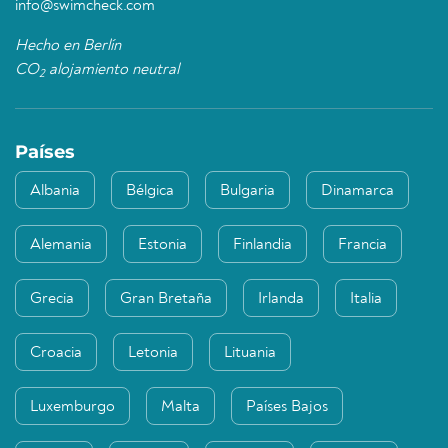
info@swimcheck.com
Hecho en Berlín
CO
alojamiento neutral
2
Países
Albania
Bélgica
Bulgaria
Dinamarca
Alemania
Estonia
Finlandia
Francia
Grecia
Gran Bretaña
Irlanda
Italia
Croacia
Letonia
Lituania
Luxemburgo
Malta
Países Bajos