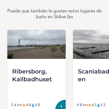
Puede que también le gusten estos lugares de
baño en Skåne län
Ribersborg,
Scaniabad
Kallbadhuset
en
5.4 km
4.8
4.8
6.8 km
4.5
3.3