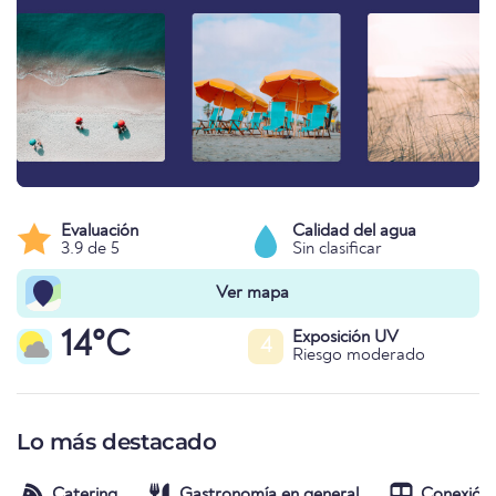
Evaluación
Calidad del agua
3.9 de 5
Sin clasificar
Ver mapa
14°C
Exposición UV
4
Riesgo moderado
Lo más destacado
Catering
Gastronomía en general
Conexión 