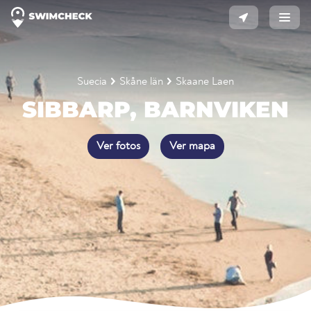
Suecia
Skåne län
Skaane Laen
SIBBARP, BARNVIKEN
Ver fotos
Ver mapa