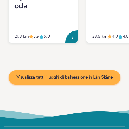
oda
121.8 km
3.9
5.0
128.5 km
4.0
4.8
Visualizza tutti i luoghi di balneazione in Län Skåne