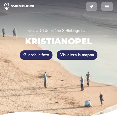
Svezia
Län Skåne
Blekinge Laen
KRISTIANOPEL
Guarda le foto
Visualizza la mappa