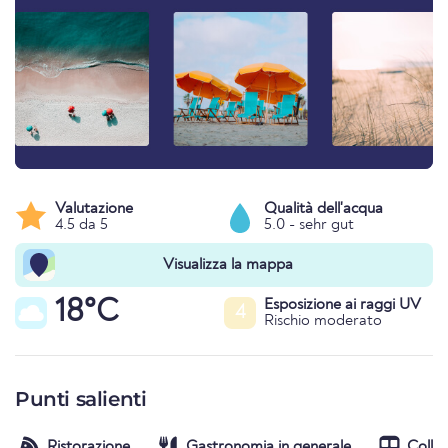
Valutazione
Qualità dell'acqua
4.5 da 5
5.0 - sehr gut
Visualizza la mappa
18°C
Esposizione ai raggi UV
4
Rischio moderato
Punti salienti
Ristorazione
Gastronomia in generale
Colle