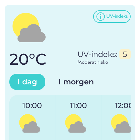
UV-indeks
20°C
UV-indeks:
5
Moderat risiko
I dag
I morgen
10:00
11:00
12:00