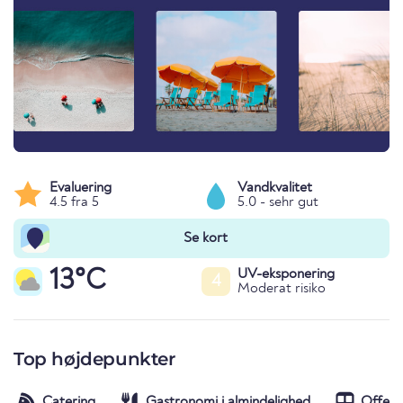
Evaluering
Vandkvalitet
4.5 fra 5
5.0 - sehr gut
Se kort
13°C
UV-eksponering
4
Moderat risiko
Top højdepunkter
Catering
Gastronomi i almindelighed
Offent