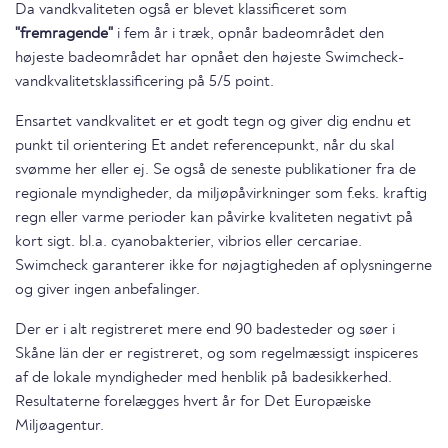
Da vandkvaliteten også er blevet klassificeret som
"fremragende"
i fem år i træk, opnår badeområdet den
højeste badeområdet har opnået den højeste Swimcheck-
vandkvalitetsklassificering på 5/5 point.
Ensartet vandkvalitet er et godt tegn og giver dig endnu et
punkt til orientering Et andet referencepunkt, når du skal
svømme her eller ej. Se også de seneste publikationer fra de
regionale myndigheder, da miljøpåvirkninger som f.eks. kraftig
regn eller varme perioder kan påvirke kvaliteten negativt på
kort sigt. bl.a. cyanobakterier, vibrios eller cercariae.
Swimcheck garanterer ikke for nøjagtigheden af oplysningerne
og giver ingen anbefalinger.
Der er i alt registreret mere end 90 badesteder og søer i
Skåne län der er registreret, og som regelmæssigt inspiceres
af de lokale myndigheder med henblik på badesikkerhed.
Resultaterne forelægges hvert år for Det Europæiske
Miljøagentur.