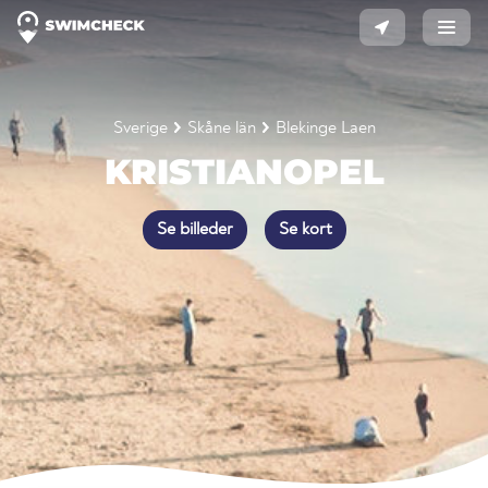
Sverige
Skåne län
Blekinge Laen
KRISTIANOPEL
Se billeder
Se kort