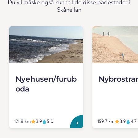
Du vil måske også kunne lide disse badesteder i
Skåne län
Nyehusen/furub
Nybrostra
oda
121.8 km
3.9
5.0
159.7 km
3.9
4.7