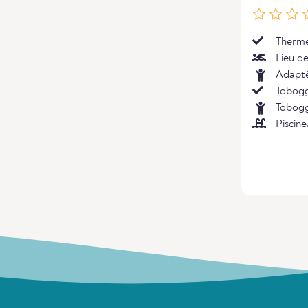
Therme
Lieu de
Adapté
Tobogg
Tobogg
Piscine