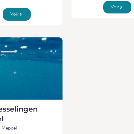
Voir
Voir
esselingen
l
Meppel