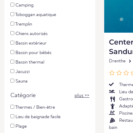
Camping
Toboggan aquatique
Tremplin
Chiens autorisés
Center
Bassin extérieur
Sandu
Bassin pour bébés
Drenthe
Bassin thermal
Jacuzzi
Sauna
Therme
Lieu de
Catégorie
plus >>
Gastro
Adapté
Thermes / Bien-être
Piscine
Lieu de baignade facile
Restaur
Plage
bain