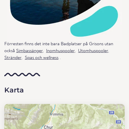
Förresten finns det inte bara Badplatser på Grisons utan
också
Simbassänger
,
Inomhuspooler
,
Utomhuspooler
,
Stränder
,
Spas och wellness
.
Karta