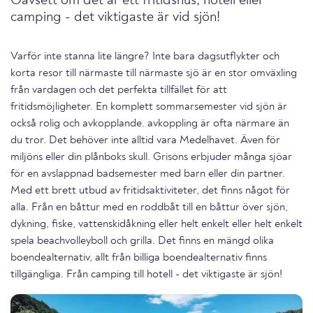
Oavsett om det är ett fritidshus, hotell eller
camping - det viktigaste är vid sjön!
Varför inte stanna lite längre? Inte bara dagsutflykter och
korta resor till närmaste till närmaste sjö är en stor omväxling
från vardagen och det perfekta tillfället för att
fritidsmöjligheter. En komplett sommarsemester vid sjön är
också rolig och avkopplande. avkoppling är ofta närmare än
du tror. Det behöver inte alltid vara Medelhavet. Även för
miljöns eller din plånboks skull. Grisons erbjuder många sjöar
för en avslappnad badsemester med barn eller din partner.
Med ett brett utbud av fritidsaktiviteter, det finns något för
alla. Från en båttur med en roddbåt till en båttur över sjön,
dykning, fiske, vattenskidåkning eller helt enkelt eller helt enkelt
spela beachvolleyboll och grilla. Det finns en mängd olika
boendealternativ, allt från billiga boendealternativ finns
tillgängliga. Från camping till hotell - det viktigaste är sjön!