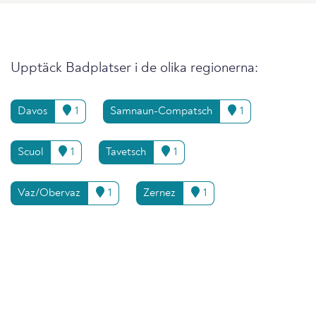
Upptäck Badplatser i de olika regionerna:
Davos
1
Samnaun-Compatsch
1
Scuol
1
Tavetsch
1
Vaz/Obervaz
1
Zernez
1