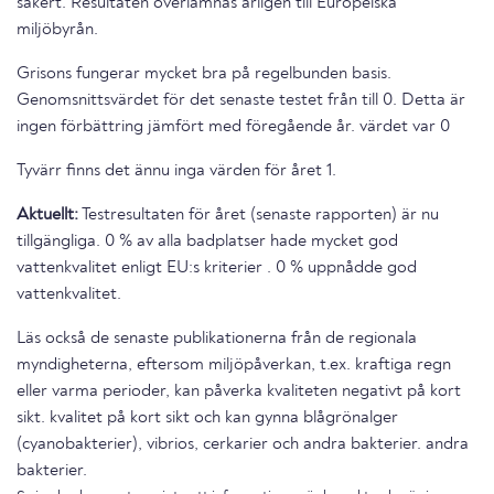
säkert. Resultaten överlämnas årligen till Europeiska
miljöbyrån.
Grisons fungerar mycket bra på regelbunden basis.
Genomsnittsvärdet för det senaste testet från till 0. Detta är
ingen förbättring jämfört med föregående år. värdet var 0
Tyvärr finns det ännu inga värden för året 1.
Aktuellt:
Testresultaten för året (senaste rapporten) är nu
tillgängliga. 0 % av alla badplatser hade mycket god
vattenkvalitet enligt EU:s kriterier . 0 % uppnådde god
vattenkvalitet.
Läs också de senaste publikationerna från de regionala
myndigheterna, eftersom miljöpåverkan, t.ex. kraftiga regn
eller varma perioder, kan påverka kvaliteten negativt på kort
sikt. kvalitet på kort sikt och kan gynna blågrönalger
(cyanobakterier), vibrios, cerkarier och andra bakterier. andra
bakterier.