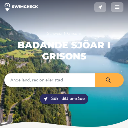
Schweiz
Grisons
BADANDE SJÖAR I
GRISONS
Sök i ditt område