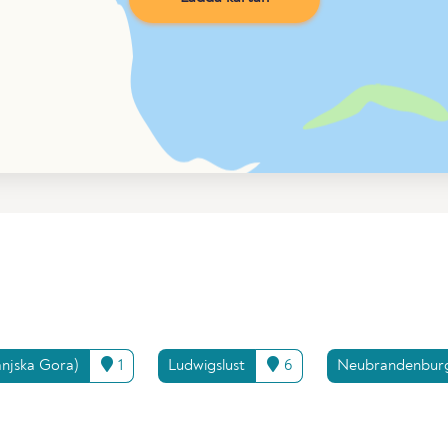
anjska Gora)
1
Ludwigslust
6
Neubrandenburg