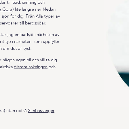
er till bad, simning och
a Gora)
lite längre ner Nedan
 sjön för dig. Från Alla typer av
ervoarer till bergssjöar.
ttar jag en badsjö i närheten av
rit sjö i närheten. som uppfyller
ch om det är tyst.
 någon egen bil och vill ta dig
raktiska
filtrera sökningen
och
ora) utan också
Simbassänger
,