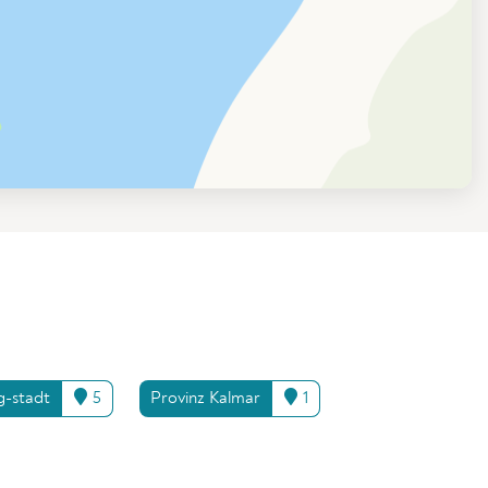
-stadt
5
Provinz Kalmar
1