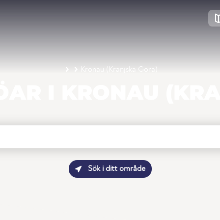
Kronau (Kranjska Gora)
AR I KRONAU (KR
Sök i ditt område