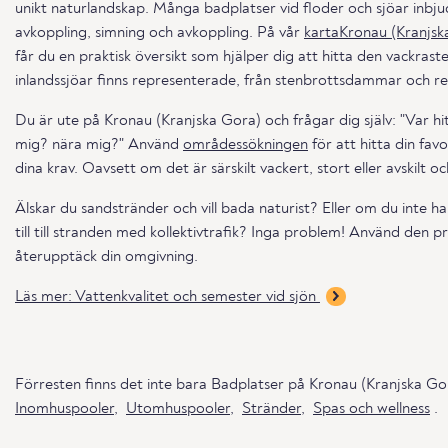
unikt naturlandskap. Många badplatser vid floder och sjöar inbjud
avkoppling, simning och avkoppling. På vår
kartaKronau (Kranjsk
får du en praktisk översikt som hjälper dig att hitta den vackraste
inlandssjöar finns representerade, från stenbrottsdammar och res
Du är ute på Kronau (Kranjska Gora) och frågar dig själv: "Var hi
mig? nära mig?" Använd
områdessökningen
för att hitta din favo
dina krav. Oavsett om det är särskilt vackert, stort eller avskilt o
Älskar du sandstränder och vill bada naturist? Eller om du inte har
till till stranden med kollektivtrafik? Inga problem! Använd den p
återupptäck din omgivning.
Läs mer: Vattenkvalitet och semester vid sjön
Förresten finns det inte bara Badplatser på Kronau (Kranjska G
Inomhuspooler
,
Utomhuspooler
,
Stränder
,
Spas och wellness
.