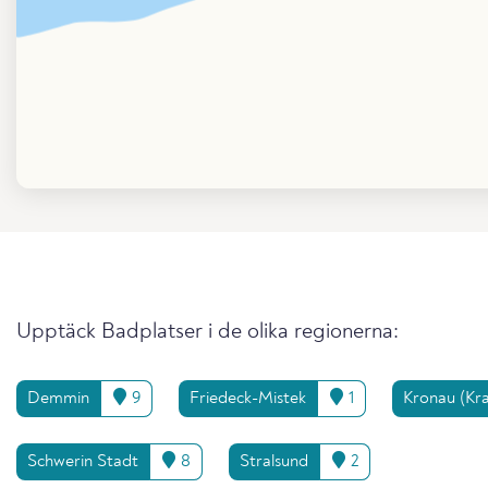
Upptäck Badplatser i de olika regionerna:
Demmin
9
Friedeck-Mistek
1
Kronau (Kr
Schwerin Stadt
8
Stralsund
2