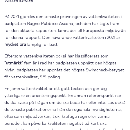
vattentester
På 2021 gjordes den senaste provningen av vattenkvaliteten i
badplatsen Bagno Pubblico Ascona, och den har lagts fram
för den aktuella rapporten. lämnades till Europeiska miljöbyrån
för denna rapport. Den nuvarande vattenkvaliteten i 2021 är
mycket bra
lämplig för bad.
Eftersom vattenkvaliteten också har klassificerats som
"utmärkt"
fem år i rad har badplatsen uppnått den högsta
nivån. badplatsen har uppnått det högsta Swimcheck-betyget
för vattenkvalitet, 5/5 poäng.
En jämn vattenkvalitet är ett gott tecken och ger dig
ytterligare en orienteringspunkt. En annan referenspunkt när
du ska svara på frågan om du ska bada här eller inte. Läs också
de senaste publikationerna från de regionala myndigheterna,
eftersom miljöpåverkan, t.ex. kraftiga regn eller varma
perioder, kan påverka kvaliteten negativt på kort sikt.