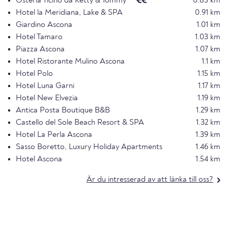
Osteria Ticino da Ketty & Tommy
0.85 km
Hotel la Meridiana, Lake & SPA
0.91 km
Giardino Ascona
1.01 km
Hotel Tamaro
1.03 km
Piazza Ascona
1.07 km
Hotel Ristorante Mulino Ascona
1.1 km
Hotel Polo
1.15 km
Hotel Luna Garni
1.17 km
Hotel New Elvezia
1.19 km
Antica Posta Boutique B&B
1.29 km
Castello del Sole Beach Resort & SPA
1.32 km
Hotel La Perla Ascona
1.39 km
Sasso Boretto, Luxury Holiday Apartments
1.46 km
Hotel Ascona
1.54 km
Är du intresserad av att länka till oss?