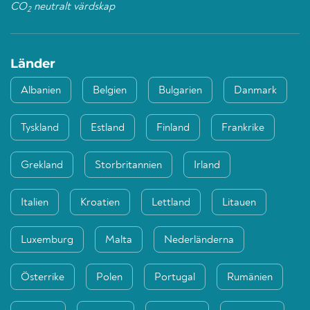
CO
neutralt värdskap
2
Länder
Albanien
Belgien
Bulgarien
Danmark
Tyskland
Estland
Finland
Frankrike
Grekland
Storbritannien
Irland
Italien
Kroatien
Lettland
Litauen
Luxemburg
Malta
Nederländerna
Österrike
Polen
Portugal
Rumänien