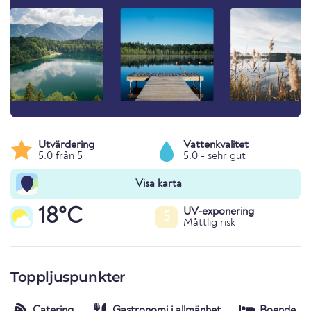
Utvärdering
Vattenkvalitet
5.0 från 5
5.0 - sehr gut
Visa karta
18°C
UV-exponering
5
Måttlig risk
Toppljuspunkter
Catering
Gastronomi i allmänhet
Boende