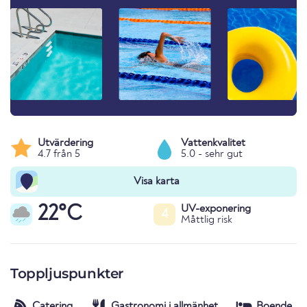
Utvärdering
Vattenkvalitet
4.7 från 5
5.0 - sehr gut
Visa karta
22°C
UV-exponering
4
Måttlig risk
Toppljuspunkter
Catering
Gastronomi i allmänhet
Boende