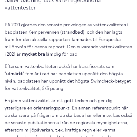
Säker badning tack vare regelbundna
vattentester
På 2021 gjordes den senaste provningen av vattenkvaliteten i
badplatsen Kempervennen (strandbad), och den har lagts
fram för den aktuella rapporten. lämnades till Europeiska
miljöbyrån för denna rapport. Den nuvarande vattenkvaliteten
i 2021 är
mycket bra
lämplig för bad.
Eftersom vattenkvaliteten också har klassificerats som
"utmärkt"
fem år i rad har badplatsen uppnått den högsta
nivån. badplatsen har uppnått det högsta Swimcheck-betyget
för vattenkvalitet, 5/5 poäng.
En jämn vattenkvalitet är ett gott tecken och ger dig
ytterligare en orienteringspunkt. En annan referenspunkt när
du ska svara på frågan om du ska bada här eller inte. Läs också
de senaste publikationerna från de regionala myndigheterna,
eftersom miljöpåverkan, t.ex. kraftiga regn eller varma