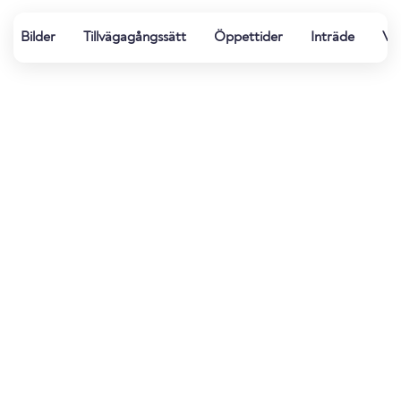
Bilder
Tillvägagångssätt
Öppettider
Inträde
Vat