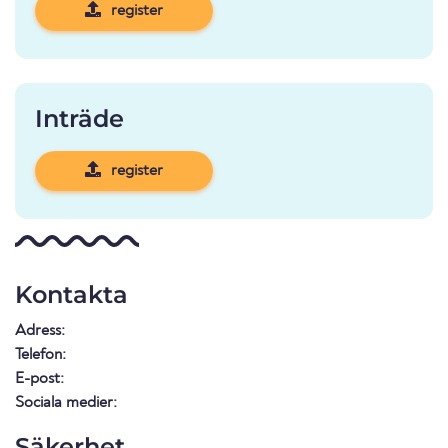
register
Inträde
register
Kontakta
Adress:
Telefon:
E-post:
Sociala medier:
Säkerhet