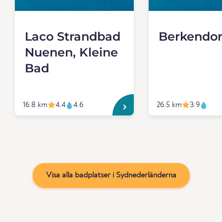
Laco Strandbad
Berkendo
Nuenen, Kleine
Bad
16.8 km
4.4
4.6
26.5 km
3.9
Visa alla badplatser i Sydnederländerna