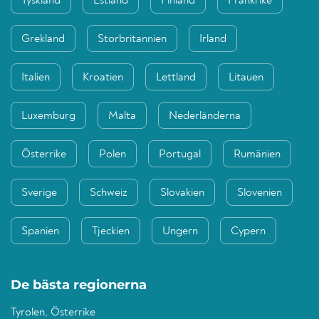
Tyskland
Estland
Finland
Frankrike
Grekland
Storbritannien
Irland
Italien
Kroatien
Lettland
Litauen
Luxemburg
Malta
Nederländerna
Österrike
Polen
Portugal
Rumänien
Sverige
Schweiz
Slovakien
Slovenien
Spanien
Tjeckien
Ungern
Cypern
De bästa regionerna
Tyrolen, Österrike