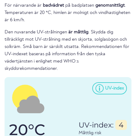
För närvarande är
badvädret
på badplatsen
genomsnittligt
.
Temperaturen är 20 °C, himlen är molnigt och vindhastigheten
är 6 km/h.
Den nuvarande UV-strålningen
är måttlig
. Skydda dig
tillräckligt mot UV-strålning med en skjorta, solglasögon och
solkräm. Små barn är särskilt utsatta. Rekommendationen för
UV-indexet baseras på information från den tyska
vädertjänsten i enlighet med WHO:s
skyddsrekommendationer.
UV-index
20°C
UV-index:
4
Måttlig risk