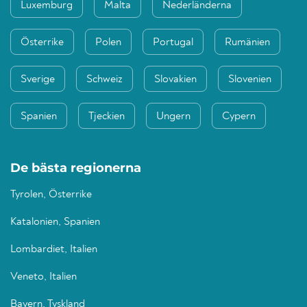
Luxemburg
Malta
Nederländerna
Österrike
Polen
Portugal
Rumänien
Sverige
Schweiz
Slovakien
Slovenien
Spanien
Tjeckien
Ungern
Cypern
De bästa regionerna
Tyrolen, Österrike
Katalonien, Spanien
Lombardiet, Italien
Veneto, Italien
Bayern, Tyskland