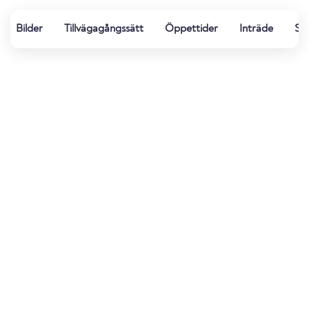
Bilder
Tillvägagångssätt
Öppettider
Inträde
Spo