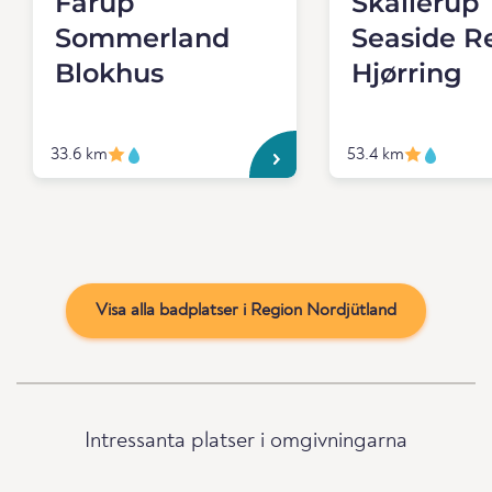
Fårup
Skallerup
Sommerland
Seaside R
Blokhus
Hjørring
33.6 km
53.4 km
Visa alla badplatser i Region Nordjütland
Intressanta platser i omgivningarna