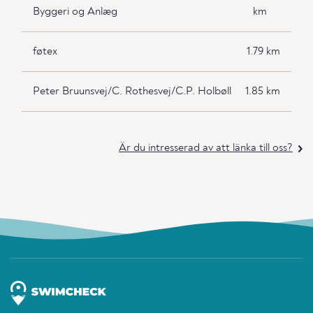
Byggeri og Anlæg
km
føtex
1.79 km
Peter Bruunsvej/C. Rothesvej/C.P. Holbøll
1.85 km
Är du intresserad av att länka till oss?