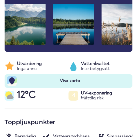
Utvärdering
Vattenkvalitet
Inga ännu
Inte betygsatt
Visa karta
12°C
UV-exponering
4
Måttlig risk
Toppljuspunkter
Barnvänlig
Vattenrutschbana
Simbassäng/po