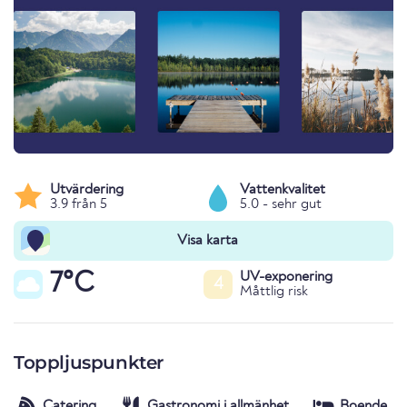
Utvärdering
Vattenkvalitet
3.9 från 5
5.0 - sehr gut
Visa karta
7°C
UV-exponering
4
Måttlig risk
Toppljuspunkter
Catering
Gastronomi i allmänhet
Boende