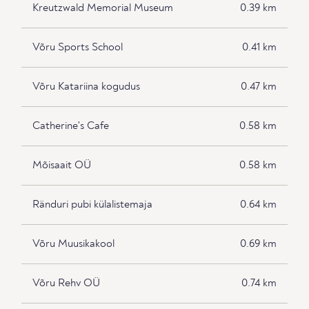
Kreutzwald Memorial Museum
0.39 km
Võru Sports School
0.41 km
Võru Katariina kogudus
0.47 km
Catherine's Cafe
0.58 km
Mõisaait OÜ
0.58 km
Ränduri pubi külalistemaja
0.64 km
Võru Muusikakool
0.69 km
Võru Rehv OÜ
0.74 km