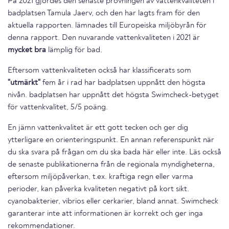
På 2021 gjordes den senaste provningen av vattenkvaliteten i
badplatsen Tamula Jaerv, och den har lagts fram för den
aktuella rapporten. lämnades till Europeiska miljöbyrån för
denna rapport. Den nuvarande vattenkvaliteten i 2021 är
mycket bra
lämplig för bad.
Eftersom vattenkvaliteten också har klassificerats som
"utmärkt"
fem år i rad har badplatsen uppnått den högsta
nivån. badplatsen har uppnått det högsta Swimcheck-betyget
för vattenkvalitet, 5/5 poäng.
En jämn vattenkvalitet är ett gott tecken och ger dig
ytterligare en orienteringspunkt. En annan referenspunkt när
du ska svara på frågan om du ska bada här eller inte. Läs också
de senaste publikationerna från de regionala myndigheterna,
eftersom miljöpåverkan, t.ex. kraftiga regn eller varma
perioder, kan påverka kvaliteten negativt på kort sikt.
cyanobakterier, vibrios eller cerkarier, bland annat. Swimcheck
garanterar inte att informationen är korrekt och ger inga
rekommendationer.