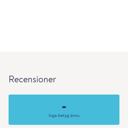
Recensioner
-
Inga betyg ännu