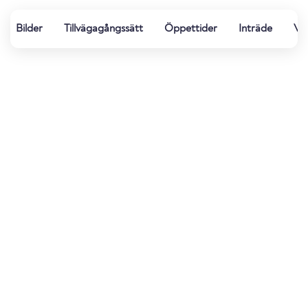
Bilder
Tillvägagångssätt
Öppettider
Inträde
Vat