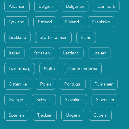
Albanien
Belgien
Bulgarien
Danmark
Tyskland
Estland
Finland
Frankrike
Grekland
Storbritannien
Irland
Italien
Kroatien
Lettland
Litauen
Luxemburg
Malta
Nederländerna
Österrike
Polen
Portugal
Rumänien
Sverige
Schweiz
Slovakien
Slovenien
Spanien
Tjeckien
Ungern
Cypern