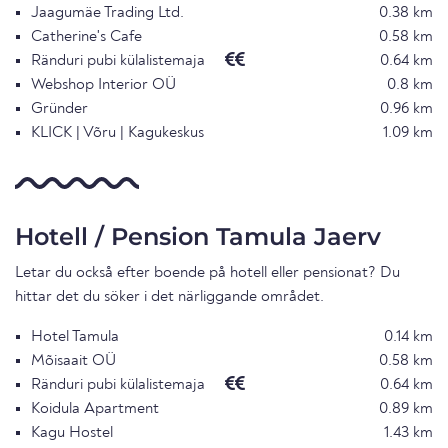
Jaagumäe Trading Ltd.
0.38 km
Catherine's Cafe
0.58 km
Ränduri pubi külalistemaja
0.64 km
Webshop Interior OÜ
0.8 km
Gründer
0.96 km
KLICK | Võru | Kagukeskus
1.09 km
Hotell / Pension Tamula Jaerv
Letar du också efter boende på hotell eller pensionat? Du
hittar det du söker i det närliggande området.
Hotel Tamula
0.14 km
Mõisaait OÜ
0.58 km
Ränduri pubi külalistemaja
0.64 km
Koidula Apartment
0.89 km
Kagu Hostel
1.43 km