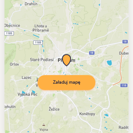
Załaduj mapę