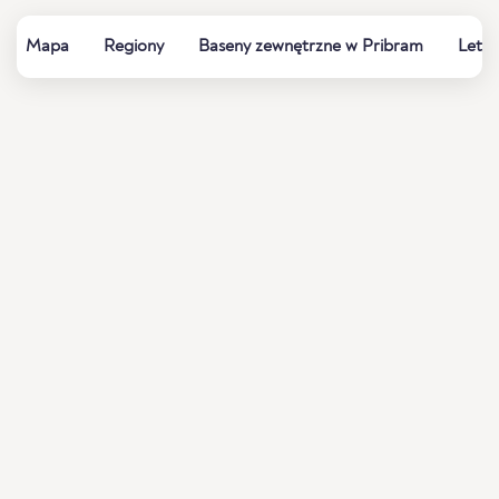
Mapa
Regiony
Baseny zewnętrzne w Pribram
Letni