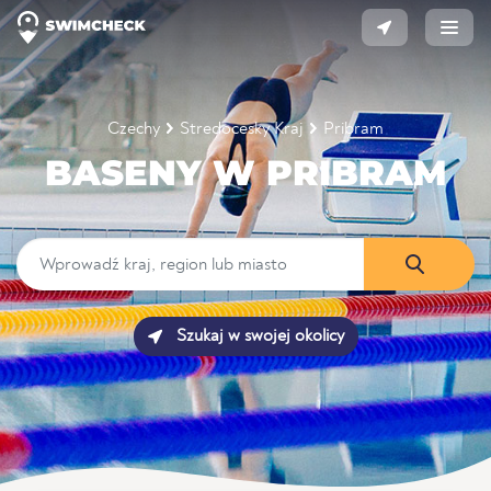
Czechy
Stredocesky Kraj
Pribram
BASENY W PRIBRAM
Szukaj w swojej okolicy