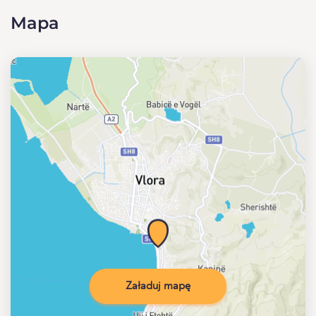
Mapa
Załaduj mapę