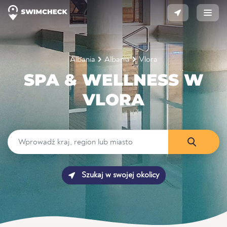
Albania
Albania
Vlora
SPA & WELLNESS W
VLORA
Szukaj w swojej okolicy