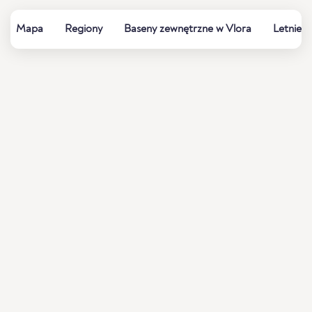
Mapa
Regiony
Baseny zewnętrzne w Vlora
Letnie k