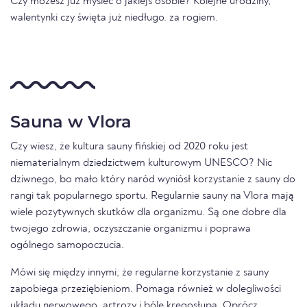
Czy możesz już myśleć o jakiejś osobie? Kolejne urodziny,
walentynki czy święta już niedługo. za rogiem.
Sauna w Vlora
Czy wiesz, że kultura sauny fińskiej od 2020 roku jest
niematerialnym dziedzictwem kulturowym UNESCO? Nic
dziwnego, bo mało który naród wyniósł korzystanie z sauny do
rangi tak popularnego sportu. Regularnie sauny na Vlora mają
wiele pozytywnych skutków dla organizmu. Są one dobre dla
twojego zdrowia, oczyszczanie organizmu i poprawa
ogólnego samopoczucia.
Mówi się między innymi, że regularne korzystanie z sauny
zapobiega przeziębieniom. Pomaga również w dolegliwości
układu nerwowego, artrozy i bóle kręgosłupa. Oprócz