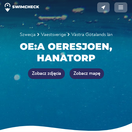
Szwecja
Vaestsverige
Västra Götalands län
OE:A OERESJOEN,
HANATORP
Zobacz zdjęcia
Zobacz mapę