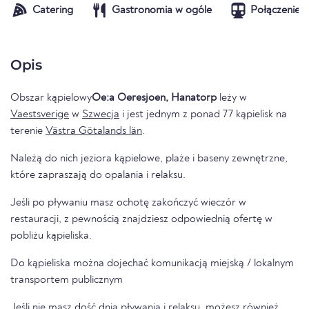
Catering
Gastronomia w ogóle
Połączenie t
Opis
Obszar kąpielowy
Oe:a Oeresjoen, Hanatorp
leży w
Vaestsverige
w
Szwecja
i jest jednym z ponad 77 kąpielisk na
terenie
Västra Götalands län
.
Należą do nich jeziora kąpielowe, plaże i baseny zewnętrzne,
które zapraszają do opalania i relaksu.
Jeśli po pływaniu masz ochotę zakończyć wieczór w
restauracji, z pewnością znajdziesz odpowiednią ofertę w
pobliżu kąpieliska.
Do kąpieliska można dojechać komunikacją miejską / lokalnym
transportem publicznym
Jeśli nie masz dość dnia pływania i relaksu, możesz również