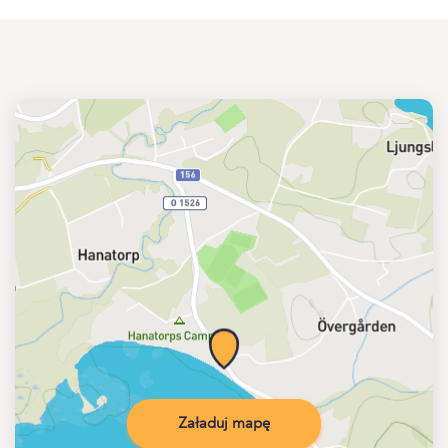
Załaduj mapę