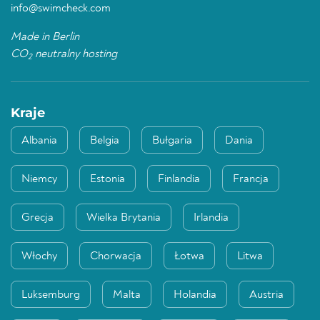
info@swimcheck.com
Made in Berlin
CO
neutralny hosting
2
Kraje
Albania
Belgia
Bułgaria
Dania
Niemcy
Estonia
Finlandia
Francja
Grecja
Wielka Brytania
Irlandia
Włochy
Chorwacja
Łotwa
Litwa
Luksemburg
Malta
Holandia
Austria