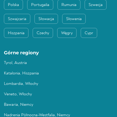
Polska
Portugalia
Rumunia
Szwecja
Szwajcaria
Słowacja
Słowenia
Hiszpania
Czechy
Węgry
Cypr
Górne regiony
Tyrol, Austria
Katalonia, Hiszpania
Lombardia, Włochy
Veneto, Włochy
Bawaria, Niemcy
Nadrenia Północna-Westfalia, Niemcy