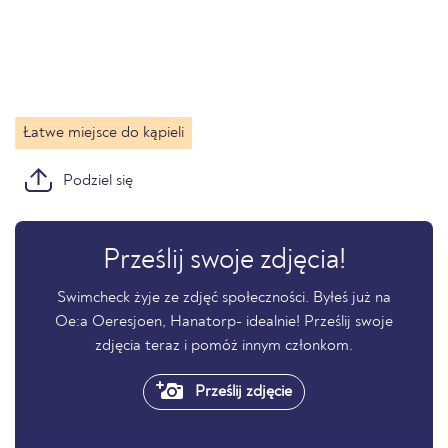
Łatwe miejsce do kąpieli
Podziel się
Prześlij swoje zdjęcia!
Swimcheck żyje ze zdjęć społeczności. Byłeś już na
Oe:a Oeresjoen, Hanatorp- idealnie! Prześlij swoje
zdjęcia teraz i pomóż innym członkom.
Prześlij zdjęcie