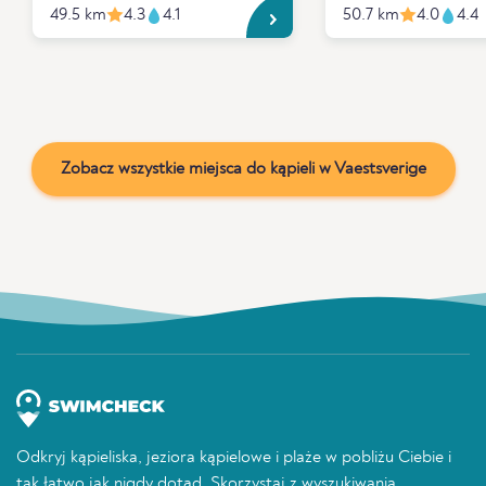
49.5 km
4.3
4.1
50.7 km
4.0
4.4
Zobacz wszystkie miejsca do kąpieli w Vaestsverige
Odkryj kąpieliska, jeziora kąpielowe i plaże w pobliżu Ciebie i
tak łatwo jak nigdy dotąd. Skorzystaj z wyszukiwania