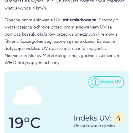
Temperatura wynosi. 19 °C, niebo jest pochmurny a prędkość
wiatru wynosi 4 km/h.
Obecne promieniowanie UV
jest umiarkowane
. Prosimy o
wystarczającą ochronę przed promieniowaniem UV za
pomocą koszuli, okularów przeciwsłonecznych i kremów z
filtrem. Szczególnie zagrożone są małe dzieci. Zalecenie
dotyczące indeksu UV oparte jest na informacjach z
Niemieckiej Służby Meteorologicznej zgodnie z zaleceniami
WHO dotyczącymi ochrony.
Indeks UV
19°C
Indeks UV:
4
Umiarkowane ryzyko