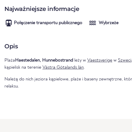
Najważniejsze informacje
Połączenie transportu publicznego
Wybrzeże
Opis
Plaża
Haestedalen, Hunnebostrand
leży w
Vaestsverige
w
Szwecj
kąpielisk na terenie
Västra Götalands län
.
Należą do nich jeziora kąpielowe, plaże i baseny zewnętrzne, któr
relaksu.