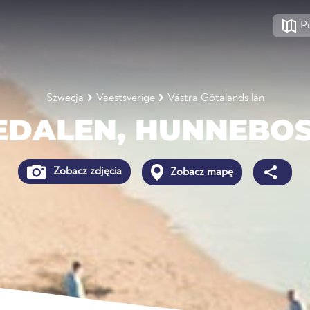
P
Szwecja
Vaestsverige
Västra Götalands län
EDALEN, HUNNEBO
Zobacz zdjęcia
Zobacz mapę