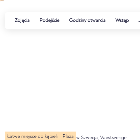
Zdjęcia
Podejście
Godziny otwarcia
Wstęp
Łatwe miejsce do kąpieli
Plaża
w Szwecja, Vaestsverige