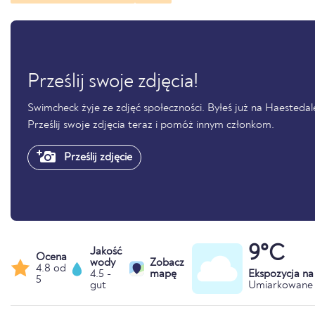
Prześlij swoje zdjęcia!
Swimcheck żyje ze zdjęć społeczności. Byłeś już na Haestedal
Prześlij swoje zdjęcia teraz i pomóż innym członkom.
Prześlij zdjęcie
9°C
Jakość
Ocena
wody
Zobacz
4.8 od
4.5 -
mapę
Ekspozycja n
5
gut
Umiarkowane 