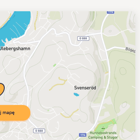
j mapę