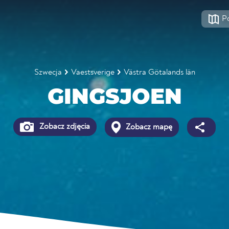
P
Szwecja
Vaestsverige
Västra Götalands län
GINGSJOEN
Zobacz zdjęcia
Zobacz mapę