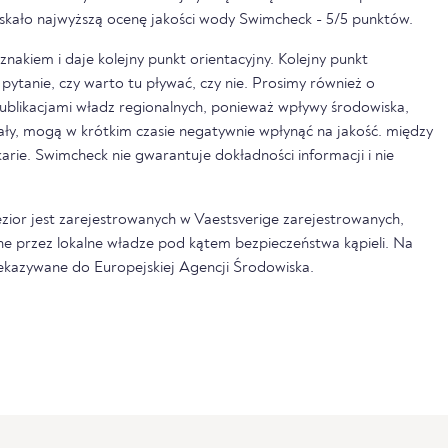
zyskało najwyższą ocenę jakości wody Swimcheck - 5/5 punktów.
nakiem i daje kolejny punkt orientacyjny. Kolejny punkt
pytanie, czy warto tu pływać, czy nie. Prosimy również o
ublikacjami władz regionalnych, ponieważ wpływy środowiska,
pały, mogą w krótkim czasie negatywnie wpłynąć na jakość. między
rkarie. Swimcheck nie gwarantuje dokładności informacji i nie
ezior jest zarejestrowanych w Vaestsverige zarejestrowanych,
ne przez lokalne władze pod kątem bezpieczeństwa kąpieli. Na
zekazywane do Europejskiej Agencji Środowiska.