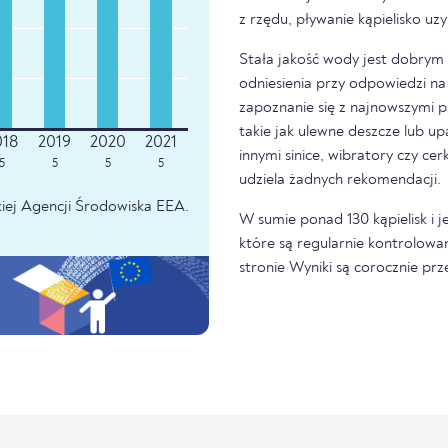
z rzędu, pływanie kąpielisko u
Stała jakość wody jest dobrym z
odniesienia przy odpowiedzi na 
zapoznanie się z najnowszymi p
takie jak ulewne deszcze lub u
innymi sinice, wibratory czy ce
5
5
5
5
udziela żadnych rekomendacji.
iej Agencji Środowiska EEA.
W sumie ponad 130 kąpielisk i j
które są regularnie kontrolowa
stronie Wyniki są corocznie pr