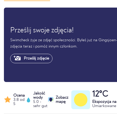
Prześlij swoje zdjęcia!
Swimcheck żyje ze zdjęć społeczności. Byłeś już na Gingsjoen- 
zdjęcia teraz i pomóż innym członkom.
Prześlij zdjęcie
12°C
Jakość
Ocena
wody
Zobacz
3.8 od
5.0 -
mapę
Ekspozycja n
5
sehr gut
Umiarkowane 