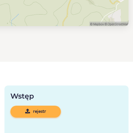
Wstęp
rejestr