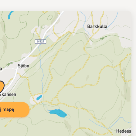
j mapę