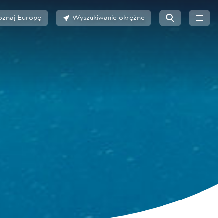
oznaj Europę
Wyszukiwanie okrężne