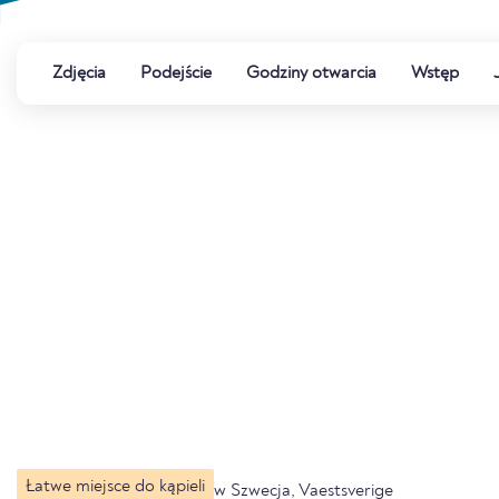
Zdjęcia
Podejście
Godziny otwarcia
Wstęp
Łatwe miejsce do kąpieli
w Szwecja, Vaestsverige