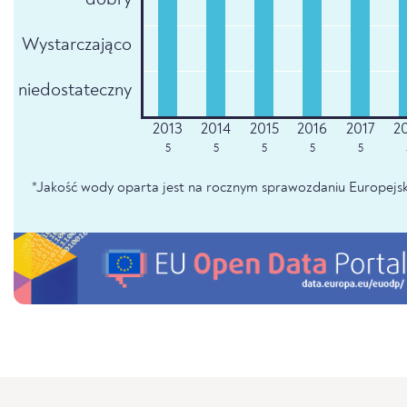
Wystarczająco
niedostateczny
5
5
5
5
5
*Jakość wody oparta jest na rocznym sprawozdaniu Europejsk