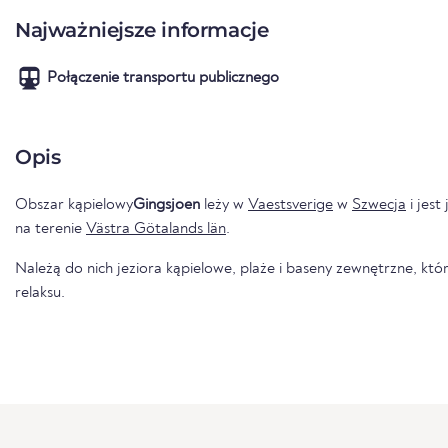
Najważniejsze informacje
Połączenie transportu publicznego
Opis
Obszar kąpielowy
Gingsjoen
leży w
Vaestsverige
w
Szwecja
i jest
na terenie
Västra Götalands län
.
Należą do nich jeziora kąpielowe, plaże i baseny zewnętrzne, któr
relaksu.