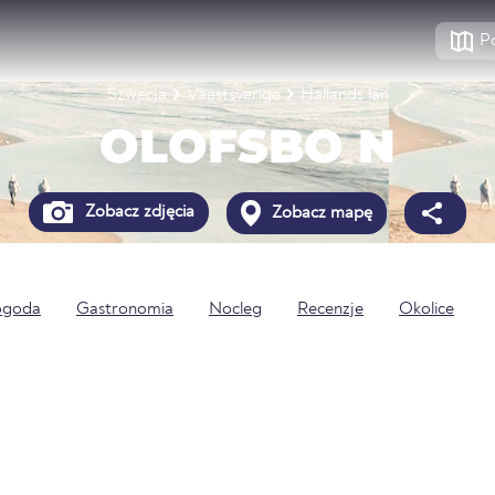
P
Szwecja
Vaestsverige
Hallands län
OLOFSBO N
Zobacz zdjęcia
Zobacz mapę
ogoda
Gastronomia
Nocleg
Recenzje
Okolice