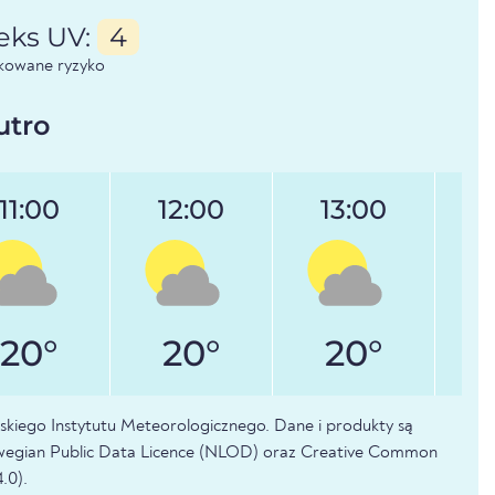
eks UV:
4
kowane ryzyko
utro
11:00
12:00
13:00
20°
20°
20°
kiego Instytutu Meteorologicznego. Dane i produkty są
orwegian Public Data Licence (NLOD) oraz Creative Common
.0).