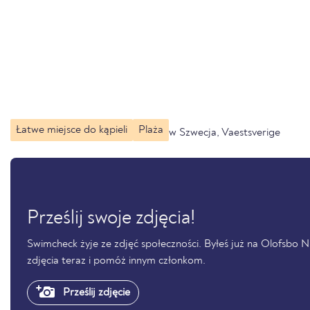
Łatwe miejsce do kąpieli
Plaża
w Szwecja, Vaestsverige
Prześlij swoje zdjęcia!
Swimcheck żyje ze zdjęć społeczności. Byłeś już na Olofsbo N- 
zdjęcia teraz i pomóż innym członkom.
Prześlij zdjęcie