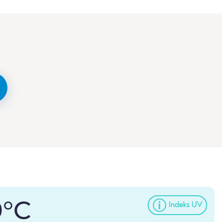
9°C
Indeks UV