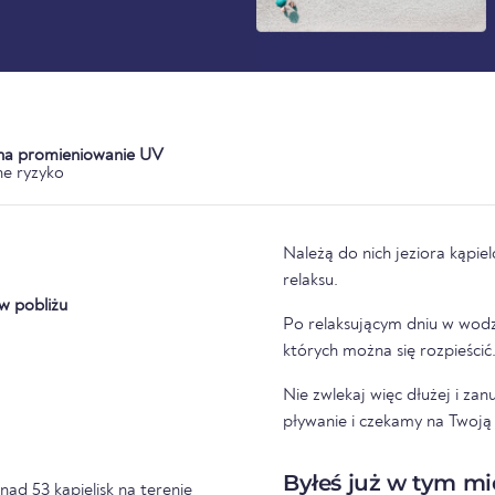
 na promieniowanie UV
e ryzyko
Należą do nich jeziora kąpie
relaksu.
w pobliżu
Po relaksującym dniu w wodzi
których można się rozpieścić
Nie zwlekaj więc dłużej i za
pływanie i czekamy na Twoją o
Byłeś już w tym mi
nad 53 kąpielisk na terenie