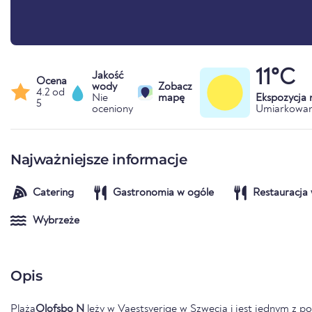
11°C
Jakość
Ocena
wody
Zobacz
4.2 od
Nie
mapę
Ekspozycja
5
oceniony
Umiarkowan
Najważniejsze informacje
Catering
Gastronomia w ogóle
Restauracja 
Wybrzeże
Opis
Plaża
Olofsbo N
leży w
Vaestsverige
w
Szwecja
i jest jednym z po