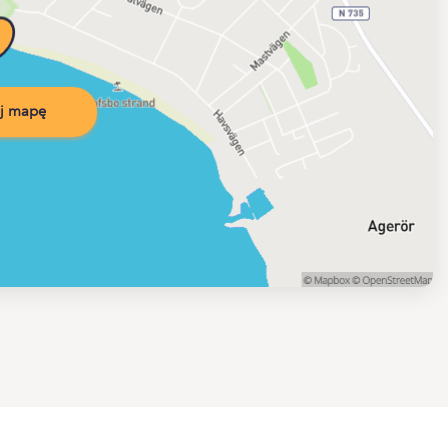
j mapę