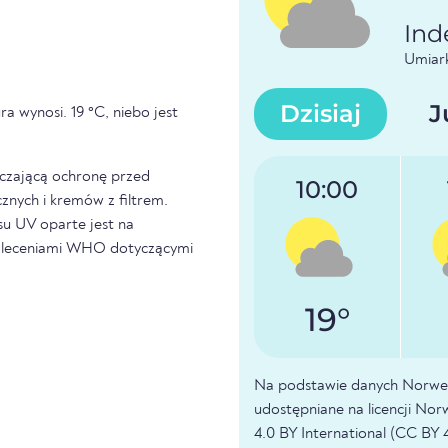
Ind
Umiar
Dzisiaj
J
ra wynosi. 19 °C, niebo jest
rczającą ochronę przed
10:00
nych i kremów z filtrem.
su UV oparte jest na
 zaleceniami WHO dotyczącymi
19°
Na podstawie danych Norwes
udostępniane na licencji N
4.0 BY International (CC BY 4