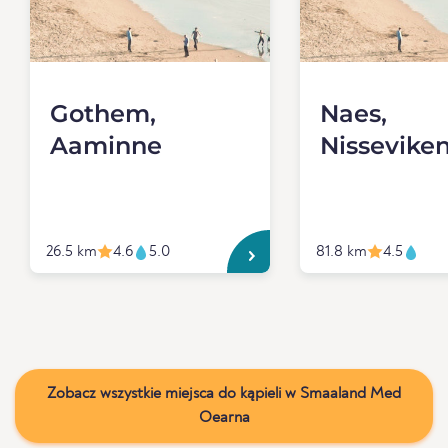
Gothem,
Naes,
Aaminne
Nissevike
26.5 km
4.6
5.0
81.8 km
4.5
Zobacz wszystkie miejsca do kąpieli w Smaaland Med
Oearna