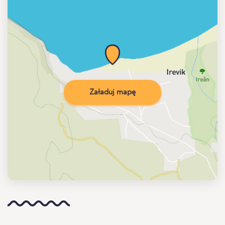
Załaduj mapę