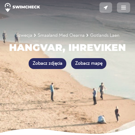
Szwecja
Smaaland Med Oearna
Gotlands Laen
HANGVAR, IHREVIKEN
Zobacz zdjęcia
Zobacz mapę