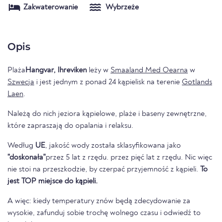
Zakwaterowanie
Wybrzeże
Opis
Plaża
Hangvar, Ihreviken
leży w
Smaaland Med Oearna
w
Szwecja
i jest jednym z ponad 24 kąpielisk na terenie
Gotlands
Laen
.
Należą do nich jeziora kąpielowe, plaże i baseny zewnętrzne,
które zapraszają do opalania i relaksu.
Według
UE
, jakość wody została sklasyfikowana jako
"doskonała"
przez 5 lat z rzędu. przez pięć lat z rzędu. Nic więc
nie stoi na przeszkodzie, by czerpać przyjemność z kąpieli.
To
jest TOP miejsce do kąpieli.
A więc: kiedy temperatury znów będą zdecydowanie za
wysokie, zafunduj sobie trochę wolnego czasu i odwiedź to