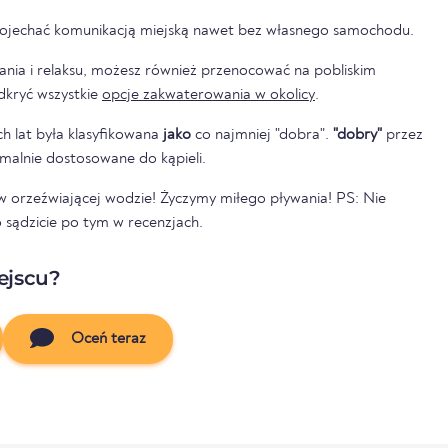
dojechać komunikacją miejską nawet bez własnego samochodu.
wania i relaksu, możesz również przenocować na pobliskim
sz odkryć wszystkie
opcje zakwaterowania w okolicy
.
h lat była klasyfikowana
jako
co najmniej "dobra".
"dobry"
przez
tymalnie dostosowane do kąpieli.
ę w orzeźwiającej wodzie! Życzymy miłego pływania! PS: Nie
 sądzicie po tym w recenzjach.
ejscu?
Oceń teraz