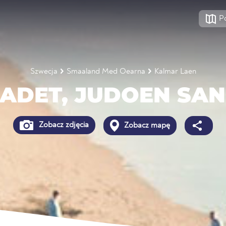
P
Szwecja
Smaaland Med Oearna
Kalmar Laen
BADET, JUDOEN SA
Zobacz zdjęcia
Zobacz mapę