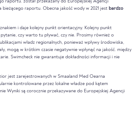
o raportu. został przekazany do Europejskiej Agencji
a bieżącego raportu. Obecna jakość wody w 2021 jest
bardzo
nakiem i daje kolejny punkt orientacyjny. Kolejny punkt
pytanie, czy warto tu pływać, czy nie. Prosimy również o
ublikacjami władz regionalnych, ponieważ wpływy środowiska,
pały, mogą w krótkim czasie negatywnie wpłynąć na jakość. między
rkarie. Swimcheck nie gwarantuje dokładności informacji i nie
jezior jest zarejestrowanych w Smaaland Med Oearna
gularnie kontrolowane przez lokalne władze pod kątem
onie Wyniki są corocznie przekazywane do Europejskiej Agencji