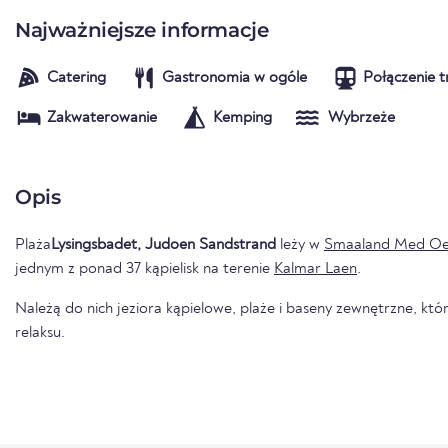
Najważniejsze informacje
Catering
Gastronomia w ogóle
Połączenie t
Zakwaterowanie
Kemping
Wybrzeże
Opis
Plaża
Lysingsbadet, Judoen Sandstrand
leży w
Smaaland Med Oe
jednym z ponad 37 kąpielisk na terenie
Kalmar Laen
.
Należą do nich jeziora kąpielowe, plaże i baseny zewnętrzne, któr
relaksu.