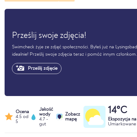
Prześlij swoje zdjęcia!
Swimcheck żyje ze zdjęć społeczności. Byłeś już na Lysingsb
idealnie! Prześlij swoje zdjęcia teraz i pomóż innym członkom.
Prześlij zdjęcie
14°C
Jakość
Ocena
wody
Zobacz
4.5 od
4.7 -
mapę
Ekspozycja n
5
gut
Umiarkowane 