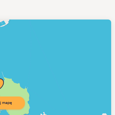
j mapę