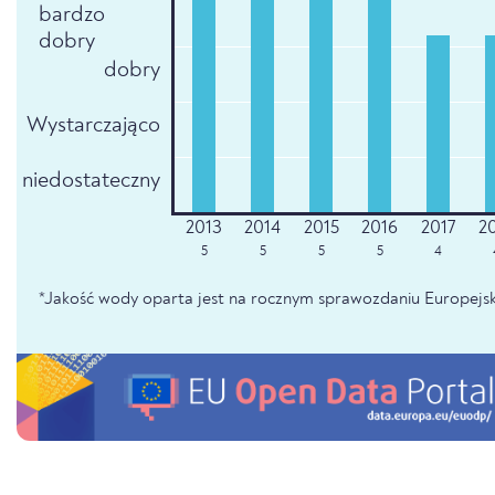
bardzo
dobry
dobry
Wystarczająco
niedostateczny
5
5
5
5
4
*Jakość wody oparta jest na rocznym sprawozdaniu Europejsk