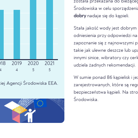
została przekazana do bieżąceg
Środowiska w celu sporządzeni
dobry
nadaje się do kąpieli.
Stała jakość wody jest dobrym z
odniesienia przy odpowiedzi na 
zapoznanie się z najnowszymi p
takie jak ulewne deszcze lub u
innymi sinice, wibratory czy ce
udziela żadnych rekomendacji.
4
4
5
5
W sumie ponad 86 kąpielisk i 
iej Agencji Środowiska EEA.
zarejestrowanych, które są re
bezpieczeństwa kąpieli. Na str
Środowiska.