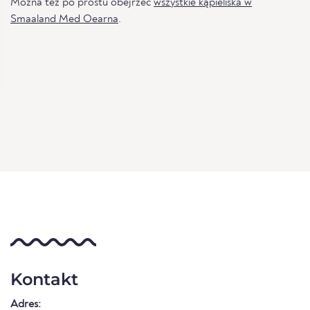
Można też po prostu obejrzeć
wszystkie kąpieliska w
Smaaland Med Oearna
.
Kontakt
Adres: