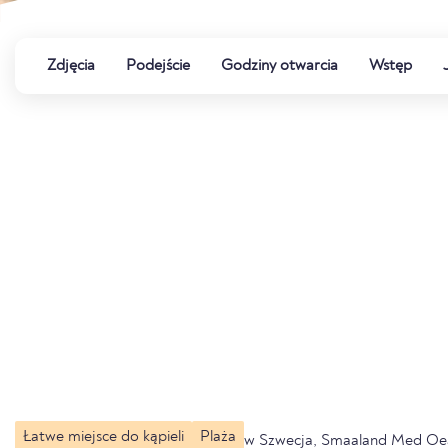
Zdjęcia
Podejście
Godziny otwarcia
Wstęp
Łatwe miejsce do kąpieli
Plaża
w Szwecja, Smaaland Med Oe