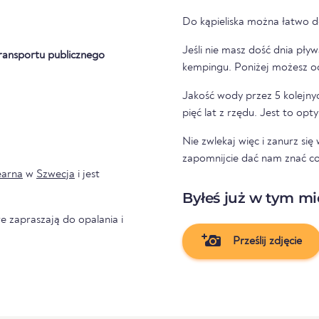
Do kąpieliska można łatwo 
Jeśli nie masz dość dnia pły
ransportu publicznego
kempingu. Poniżej może
Jakość wody przez 5 kolejnyc
pięć lat z rzędu. Jest to op
Nie zwlekaj więc i zanurz si
zapomnijcie dać nam znać co
arna
w
Szwecja
i jest
Byłeś już w tym mi
e zapraszają do opalania i
Prześlij zdjęcie