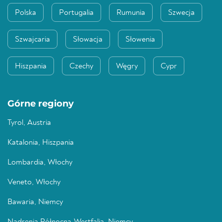
Polska
Portugalia
Rumunia
Szwecja
Szwajcaria
Słowacja
Słowenia
Hiszpania
Czechy
Węgry
Cypr
Górne regiony
Tyrol, Austria
Katalonia, Hiszpania
Lombardia, Włochy
Veneto, Włochy
Bawaria, Niemcy