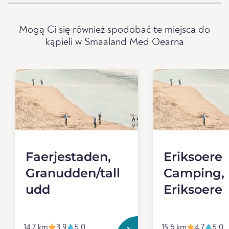
Mogą Ci się również spodobać te miejsca do
kąpieli w Smaaland Med Oearna
Faerjestaden,
Eriksoere
Granudden/tall
Camping,
udd
Eriksoere
14.7 km
3.9
5.0
15.6 km
4.7
5.0