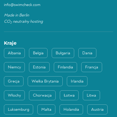
info@swimcheck.com
Made in Berlin
CO
neutralny hosting
2
Kraje
Albania
Belgia
Bułgaria
Dania
Niemcy
Estonia
Finlandia
Francja
Grecja
Wielka Brytania
Irlandia
Włochy
Chorwacja
Łotwa
Litwa
Luksemburg
Malta
Holandia
Austria