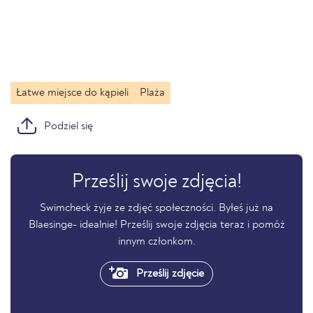
Łatwe miejsce do kąpieli
Plaża
Podziel się
Prześlij swoje zdjęcia!
Swimcheck żyje ze zdjęć społeczności. Byłeś już na
Blaesinge- idealnie! Prześlij swoje zdjęcia teraz i pomóż
innym członkom.
Prześlij zdjęcie