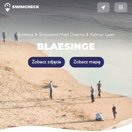
Szwecja
Smaaland Med Oearna
Kalmar Laen
BLAESINGE
Zobacz zdjęcia
Zobacz mapę