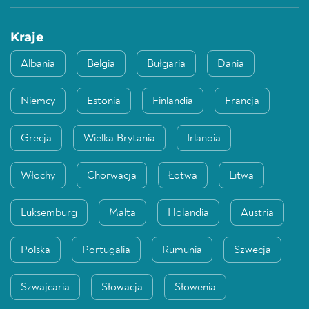
Kraje
Albania
Belgia
Bułgaria
Dania
Niemcy
Estonia
Finlandia
Francja
Grecja
Wielka Brytania
Irlandia
Włochy
Chorwacja
Łotwa
Litwa
Luksemburg
Malta
Holandia
Austria
Polska
Portugalia
Rumunia
Szwecja
Szwajcaria
Słowacja
Słowenia