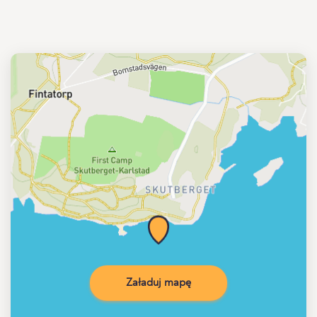
Załaduj mapę