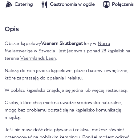
Catering
Gastronomia w ogóle
Połączenie t
Opis
Obszar kąpielowy
Vaenern Skutberget
leży w
Norra
Mellansverige
w
Szwecja
i jest jednym z ponad 28 kąpielisk na
terenie
Vaermlands Laen
.
Należą do nich jeziora kąpielowe, plaże i baseny zewnętrzne,
które zapraszają do opalania i relaksu.
W pobliżu kąpieliska znajduje się jedna lub więcej restauracji.
Osoby, które chcą mieć na uwadze środowisko naturalne,
mogą bez problemu dostać się na kąpielisko komunikacją
miejską.
Jeśli nie masz dość dnia pływania i relaksu, możesz również
przenocować na pobliskim kempingu. Poniżej możesz odkryć