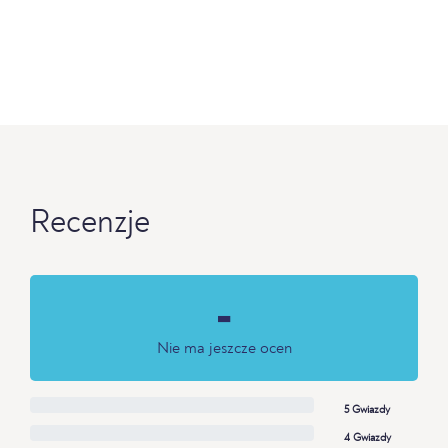
Recenzje
-
Nie ma jeszcze ocen
5 Gwiazdy
4 Gwiazdy