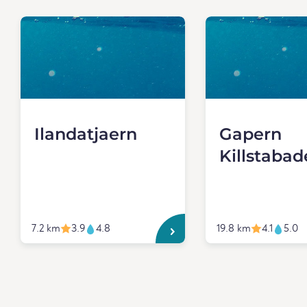
Ilandatjaern
Gapern
Killstabad
7.2 km
3.9
4.8
19.8 km
4.1
5.0