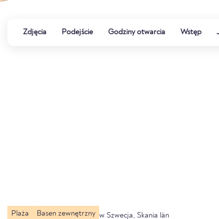
Zdjęcia
Podejście
Godziny otwarcia
Wstęp
Plaża
Basen zewnętrzny
w Szwecja, Skania län