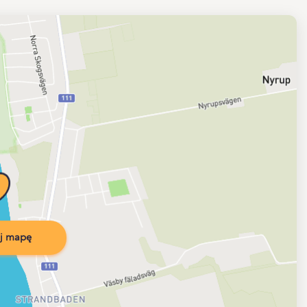
j mapę