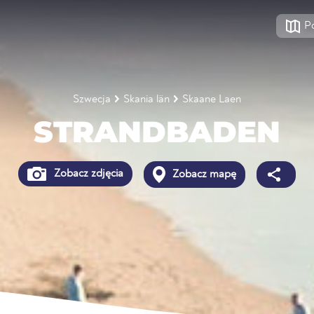
P
Szwecja
Skania län
Skaane Laen
STRANDBADEN
Zobacz zdjęcia
Zobacz mapę