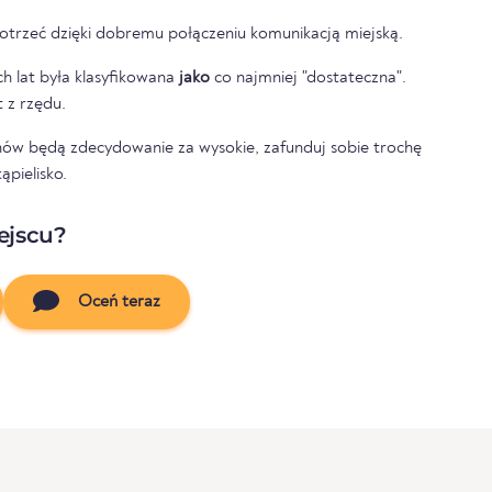
otrzeć dzięki dobremu połączeniu komunikacją miejską.
h lat była klasyfikowana
jako
co najmniej "dostateczna".
t z rzędu.
nów będą zdecydowanie za wysokie, zafunduj sobie trochę
ąpielisko.
ejscu?
Oceń teraz