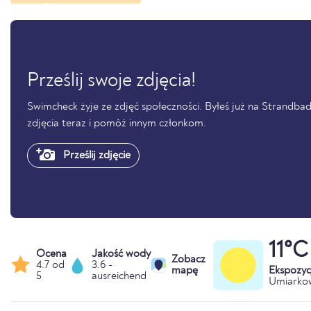
Prześlij swoje zdjęcia!
Swimcheck żyje ze zdjęć społeczności. Byłeś już na Strandbade
zdjęcia teraz i pomóż innym członkom.
Prześlij zdjęcie
11°C
Ocena
Jakość wody
Zobacz
4.7 od
3.6 -
mapę
Ekspozyc
5
ausreichend
Umiarko