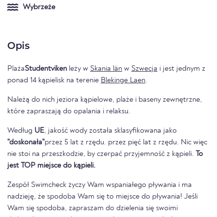
Wybrzeże
Opis
Plaża
Studentviken
leży w
Skania län
w
Szwecja
i jest jednym z
ponad 14 kąpielisk na terenie
Blekinge Laen
.
Należą do nich jeziora kąpielowe, plaże i baseny zewnętrzne,
które zapraszają do opalania i relaksu.
Według
UE
, jakość wody została sklasyfikowana jako
"doskonała"
przez 5 lat z rzędu. przez pięć lat z rzędu. Nic więc
nie stoi na przeszkodzie, by czerpać przyjemność z kąpieli.
To
jest TOP miejsce do kąpieli.
Zespół Swimcheck życzy Wam wspaniałego pływania i ma
nadzieję, że spodoba Wam się to miejsce do pływania! Jeśli
Wam się spodoba, zapraszam do dzielenia się swoimi