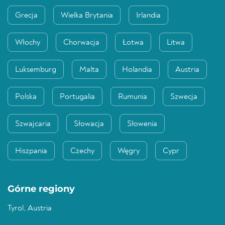
Grecja
Wielka Brytania
Irlandia
Włochy
Chorwacja
Łotwa
Litwa
Luksemburg
Malta
Holandia
Austria
Polska
Portugalia
Rumunia
Szwecja
Szwajcaria
Słowacja
Słowenia
Hiszpania
Czechy
Węgry
Cypr
Górne regiony
Tyrol, Austria