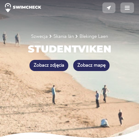
Szwecja
Skania län
Blekinge Laen
STUDENTVIKEN
Zobacz zdjęcia
Zobacz mapę