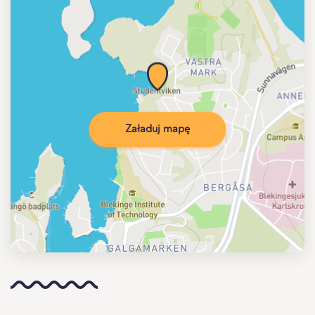
Załaduj mapę