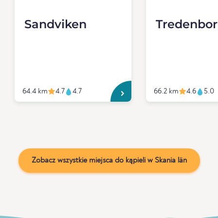
Sandviken
Tredenbor
64.4 km
4.7
4.7
66.2 km
4.6
5.0
Zobacz wszystkie miejsca do kąpieli w Skania län