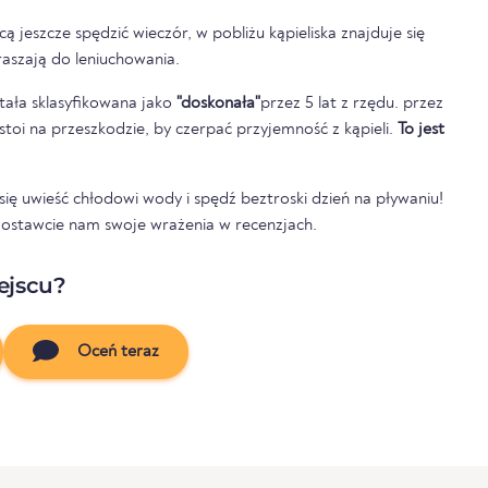
cą jeszcze spędzić wieczór, w pobliżu kąpieliska znajduje się
raszają do leniuchowania.
tała sklasyfikowana jako
"doskonała"
przez 5 lat z rzędu. przez
e stoi na przeszkodzie, by czerpać przyjemność z kąpieli.
To jest
ię uwieść chłodowi wody i spędź beztroski dzień na pływaniu!
zostawcie nam swoje wrażenia w recenzjach.
ejscu?
Oceń teraz