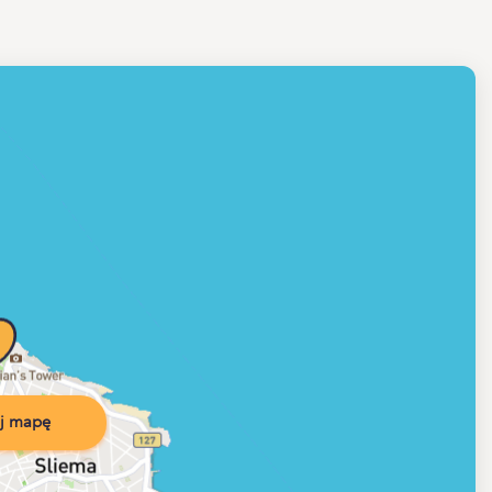
j mapę