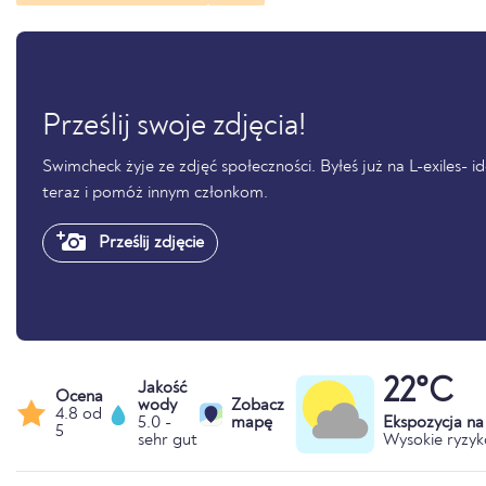
Prześlij swoje zdjęcia!
Swimcheck żyje ze zdjęć społeczności. Byłeś już na L-exiles- ide
teraz i pomóż innym członkom.
Prześlij zdjęcie
22°C
Jakość
Ocena
wody
Zobacz
4.8 od
5.0 -
mapę
Ekspozycja n
5
sehr gut
Wysokie ryzyk