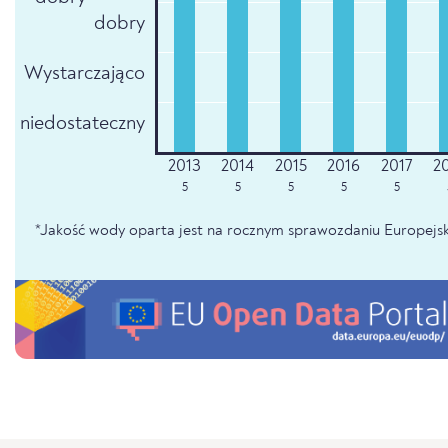
dobry
Wystarczająco
niedostateczny
5
5
5
5
5
*Jakość wody oparta jest na rocznym sprawozdaniu Europejsk