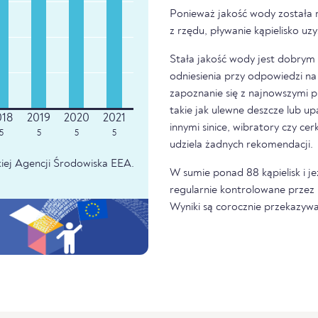
Ponieważ jakość wody została 
z rzędu, pływanie kąpielisko u
Stała jakość wody jest dobrym z
odniesienia przy odpowiedzi na 
zapoznanie się z najnowszymi p
takie jak ulewne deszcze lub u
innymi sinice, wibratory czy ce
5
5
5
5
udziela żadnych rekomendacji.
iej Agencji Środowiska EEA.
W sumie ponad 88 kąpielisk i j
regularnie kontrolowane przez 
Wyniki są corocznie przekazywa