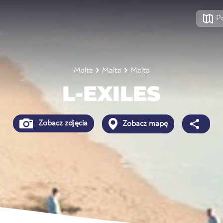
P
Malta
Malta
Malta
L-EXILES
Zobacz zdjęcia
Zobacz mapę