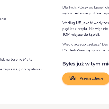
Dla tych, którzy po kąpieli ch
wybór restauracji, które zap
anie
Według
UE
, jakość wody zos
pięć lat z rzędu. Nic więc ni
TOP miejsce do kąpieli.
Więc dlaczego czekasz? Daj s
PS: Jeśli Wam się spodoba, 
lisk na terenie
Malta
.
Byłeś już w tym mi
e zapraszają do opalania i
Prześlij zdjęcie