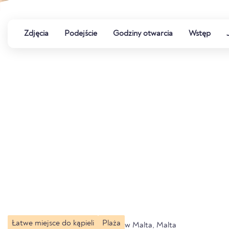
Zdjęcia
Podejście
Godziny otwarcia
Wstęp
Łatwe miejsce do kąpieli
Plaża
w Malta, Malta