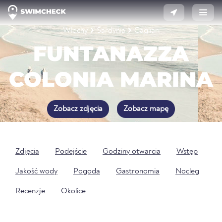
Włochy
Sardynia
Cagliari
FUNTANAZZA
COLONIA MARINA
Zobacz zdjęcia
Zobacz mapę
Zdjęcia
Podejście
Godziny otwarcia
Wstęp
Jakość wody
Pogoda
Gastronomia
Nocleg
Recenzje
Okolice