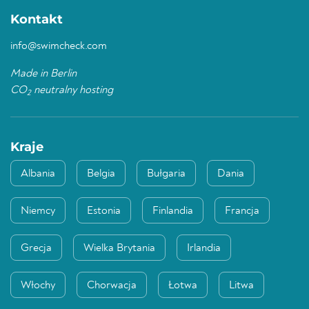
Kontakt
info@swimcheck.com
Made in Berlin
CO
neutralny hosting
2
Kraje
Albania
Belgia
Bułgaria
Dania
Niemcy
Estonia
Finlandia
Francja
Grecja
Wielka Brytania
Irlandia
Włochy
Chorwacja
Łotwa
Litwa