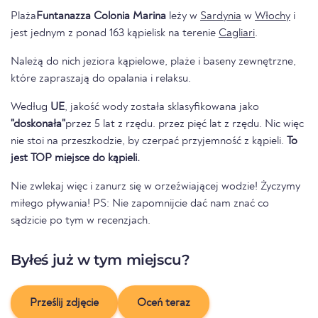
Plaża
Funtanazza Colonia Marina
leży w
Sardynia
w
Włochy
i
jest jednym z ponad 163 kąpielisk na terenie
Cagliari
.
Należą do nich jeziora kąpielowe, plaże i baseny zewnętrzne,
które zapraszają do opalania i relaksu.
Według
UE
, jakość wody została sklasyfikowana jako
"doskonała"
przez 5 lat z rzędu. przez pięć lat z rzędu. Nic więc
nie stoi na przeszkodzie, by czerpać przyjemność z kąpieli.
To
jest TOP miejsce do kąpieli.
Nie zwlekaj więc i zanurz się w orzeźwiającej wodzie! Życzymy
miłego pływania! PS: Nie zapomnijcie dać nam znać co
sądzicie po tym w recenzjach.
Byłeś już w tym miejscu?
Prześlij zdjęcie
Oceń teraz