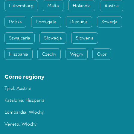
Luksemburg
Malta
Holandia
Austria
Polska
Portugalia
Rumunia
Szwecja
Szwajcaria
Słowacja
Słowenia
Hiszpania
Czechy
Węgry
Cypr
Górne regiony
Tyrol, Austria
Katalonia, Hiszpania
Lombardia, Włochy
Veneto, Włochy