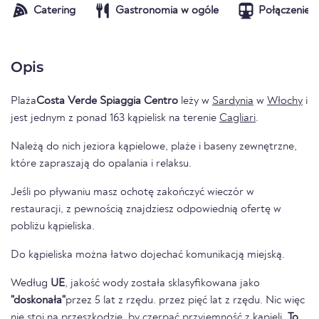
Catering
Gastronomia w ogóle
Połączenie t
Opis
Plaża
Costa Verde Spiaggia Centro
leży w
Sardynia
w
Włochy
i
jest jednym z ponad 163 kąpielisk na terenie
Cagliari
.
Należą do nich jeziora kąpielowe, plaże i baseny zewnętrzne,
które zapraszają do opalania i relaksu.
Jeśli po pływaniu masz ochotę zakończyć wieczór w
restauracji, z pewnością znajdziesz odpowiednią ofertę w
pobliżu kąpieliska.
Do kąpieliska można łatwo dojechać komunikacją miejską.
Według
UE
, jakość wody została sklasyfikowana jako
"doskonała"
przez 5 lat z rzędu. przez pięć lat z rzędu. Nic więc
nie stoi na przeszkodzie, by czerpać przyjemność z kąpieli.
To