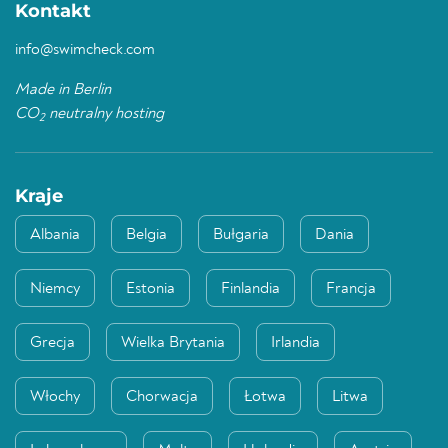
Kontakt
info@swimcheck.com
Made in Berlin
CO
neutralny hosting
2
Kraje
Albania
Belgia
Bułgaria
Dania
Niemcy
Estonia
Finlandia
Francja
Grecja
Wielka Brytania
Irlandia
Włochy
Chorwacja
Łotwa
Litwa