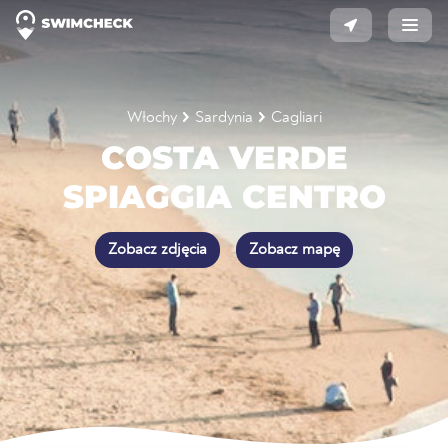
Włochy
Sardynia
Cagliari
COSTA VERDE
SPIAGGIA CENTRO
Zobacz zdjęcia
Zobacz mapę