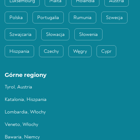
Luksemburg
Malta
Holandia
Austria
Polska
Portugalia
Rumunia
Szwecja
Szwajcaria
Słowacja
Słowenia
Hiszpania
Czechy
Węgry
Cypr
Górne regiony
Tyrol, Austria
Katalonia, Hiszpania
Lombardia, Włochy
Veneto, Włochy
Bawaria, Niemcy