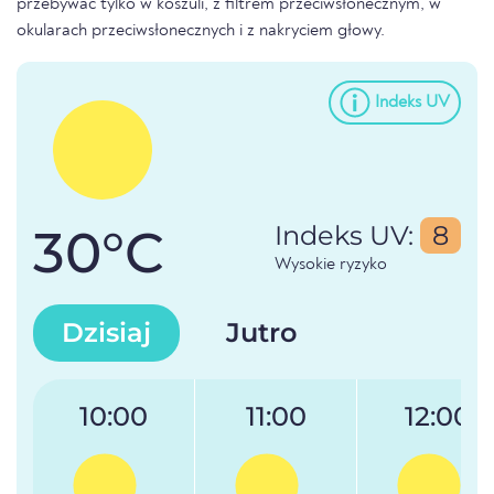
przebywać tylko w koszuli, z filtrem przeciwsłonecznym, w
okularach przeciwsłonecznych i z nakryciem głowy.
Indeks UV
30°C
Indeks UV:
8
Wysokie ryzyko
Dzisiaj
Jutro
10:00
11:00
12:00