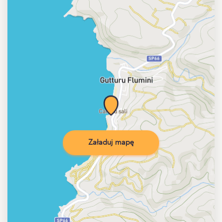
Załaduj mapę