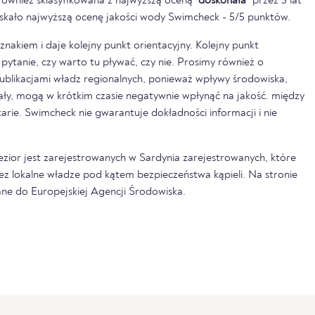
również sklasyfikowana z najwyższą oceną
"doskonała"
przez 5 lat
zyskało najwyższą ocenę jakości wody Swimcheck - 5/5 punktów.
nakiem i daje kolejny punkt orientacyjny. Kolejny punkt
pytanie, czy warto tu pływać, czy nie. Prosimy również o
ublikacjami władz regionalnych, ponieważ wpływy środowiska,
pały, mogą w krótkim czasie negatywnie wpłynąć na jakość. między
rkarie. Swimcheck nie gwarantuje dokładności informacji i nie
jezior jest zarejestrowanych w Sardynia zarejestrowanych, które
ez lokalne władze pod kątem bezpieczeństwa kąpieli. Na stronie
ne do Europejskiej Agencji Środowiska.