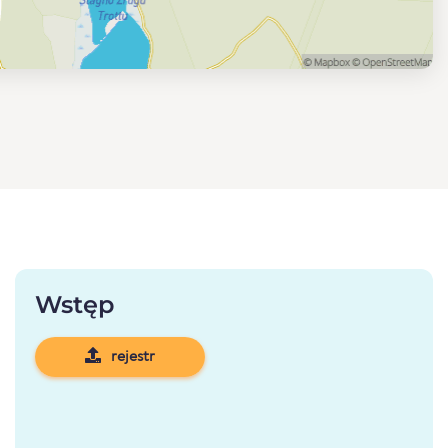
Wstęp
rejestr