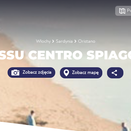
P
Włochy
Sardynia
Oristano
SSU CENTRO SPIAG
Zobacz zdjęcia
Zobacz mapę