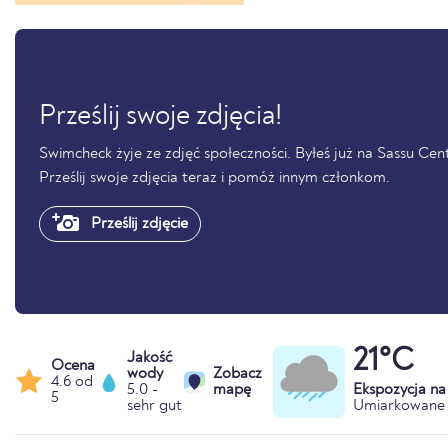
Prześlij swoje zdjęcia!
Swimcheck żyje ze zdjęć społeczności. Byłeś już na Sassu Cent
Prześlij swoje zdjęcia teraz i pomóż innym członkom.
Prześlij zdjęcie
21°C
Jakość
Ocena
wody
Zobacz
4.6 od
5.0 -
mapę
Ekspozycja n
5
sehr gut
Umiarkowane 