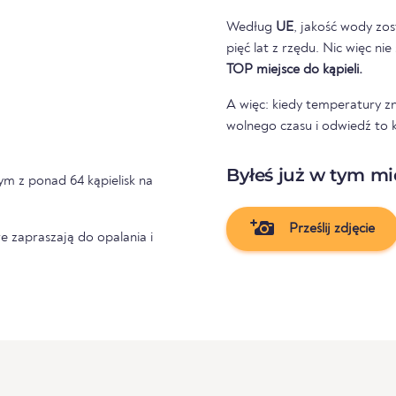
Według
UE
, jakość wody zos
pięć lat z rzędu. Nic więc ni
TOP miejsce do kąpieli.
A więc: kiedy temperatury z
wolnego czasu i odwiedź to k
Byłeś już w tym mi
nym z ponad 64 kąpielisk na
Prześlij zdjęcie
e zapraszają do opalania i