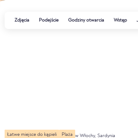
Zdjęcia
Podejście
Godziny otwarcia
Wstęp
Łatwe miejsce do kąpieli
Plaża
w Włochy, Sardynia