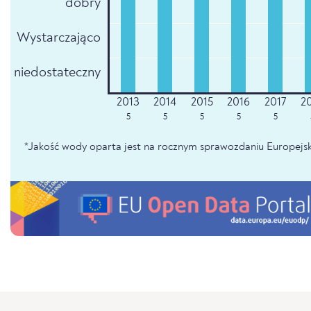
dobry
Wystarczająco
niedostateczny
5
5
5
5
5
*Jakość wody oparta jest na rocznym sprawozdaniu Europejsk