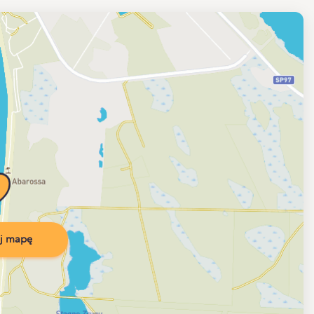
j mapę