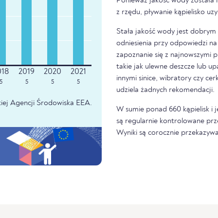
Ponieważ jakość wody została 
z rzędu, pływanie kąpielisko u
Stała jakość wody jest dobrym z
odniesienia przy odpowiedzi na 
zapoznanie się z najnowszymi p
takie jak ulewne deszcze lub u
innymi sinice, wibratory czy ce
5
5
5
5
udziela żadnych rekomendacji.
iej Agencji Środowiska EEA.
W sumie ponad 660 kąpielisk i 
są regularnie kontrolowane prz
Wyniki są corocznie przekazywa