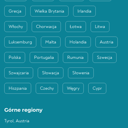
Grecja
Wielka Brytania
Irlandia
Włochy
Chorwacja
Łotwa
Litwa
Luksemburg
Malta
Holandia
Austria
Polska
Portugalia
Rumunia
Szwecja
Szwajcaria
Słowacja
Słowenia
Hiszpania
Czechy
Węgry
Cypr
Górne regiony
Tyrol, Austria