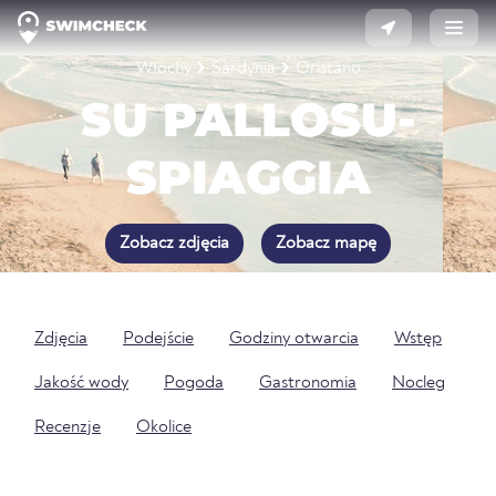
Włochy
Sardynia
Oristano
SU PALLOSU-
SPIAGGIA
Zobacz zdjęcia
Zobacz mapę
Zdjęcia
Podejście
Godziny otwarcia
Wstęp
Jakość wody
Pogoda
Gastronomia
Nocleg
Recenzje
Okolice