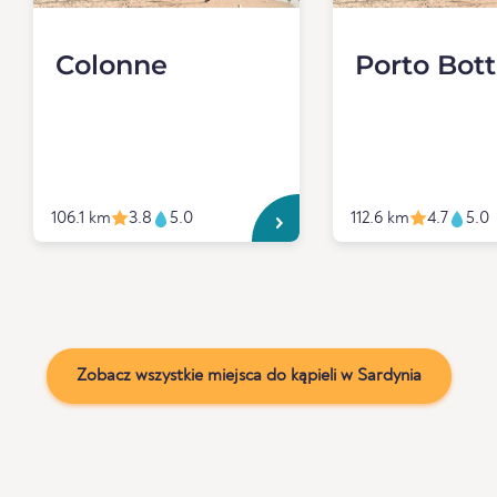
Colonne
Porto Bot
106.1 km
3.8
5.0
112.6 km
4.7
5.0
Zobacz wszystkie miejsca do kąpieli w Sardynia