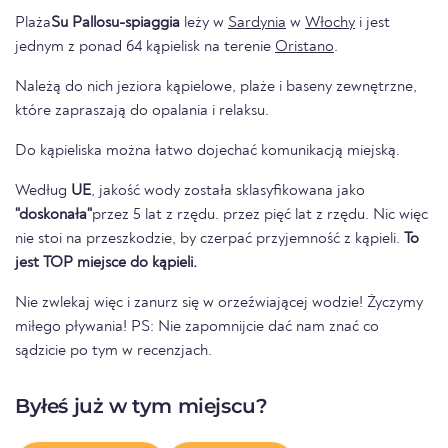
Plaża
Su Pallosu-spiaggia
leży w
Sardynia
w
Włochy
i jest
jednym z ponad 64 kąpielisk na terenie
Oristano
.
Należą do nich jeziora kąpielowe, plaże i baseny zewnętrzne,
które zapraszają do opalania i relaksu.
Do kąpieliska można łatwo dojechać komunikacją miejską.
Według
UE
, jakość wody została sklasyfikowana jako
"doskonała"
przez 5 lat z rzędu. przez pięć lat z rzędu. Nic więc
nie stoi na przeszkodzie, by czerpać przyjemność z kąpieli.
To
jest TOP miejsce do kąpieli.
Nie zwlekaj więc i zanurz się w orzeźwiającej wodzie! Życzymy
miłego pływania! PS: Nie zapomnijcie dać nam znać co
sądzicie po tym w recenzjach.
Byłeś już w tym miejscu?