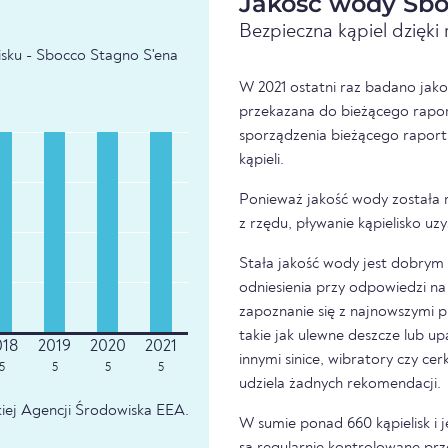
Jakość wody Sbo
Bezpieczna kąpiel dzięk
isku - Sbocco Stagno S'ena
W 2021 ostatni raz badano jako
przekazana do bieżącego raport
sporządzenia bieżącego raport
kąpieli.
Ponieważ jakość wody została 
z rzędu, pływanie kąpielisko u
Stała jakość wody jest dobrym z
odniesienia przy odpowiedzi na 
zapoznanie się z najnowszymi p
takie jak ulewne deszcze lub u
innymi sinice, wibratory czy ce
5
5
5
5
udziela żadnych rekomendacji.
iej Agencji Środowiska EEA.
W sumie ponad 660 kąpielisk i 
są regularnie kontrolowane prz