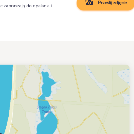
Prześlij zdjęcie
e zapraszają do opalania i