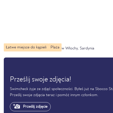
Łatwe miejsce do kąpieli
Plaża
w Włochy, Sardynia
Prześlij swoje zdjęcia!
Swimcheck żyje ze zdjęć społeczności. Byłeś już na Sbocco St
Prześlij swoje zdjęcia teraz i pomóż innym członkom.
Prześlij zdjęcie