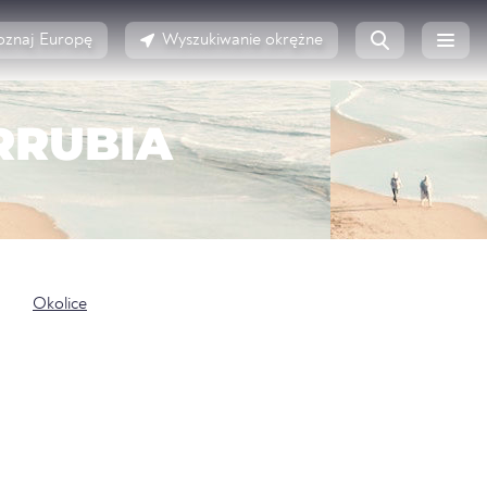
oznaj Europę
Wyszukiwanie okrężne
RRUBIA
Okolice