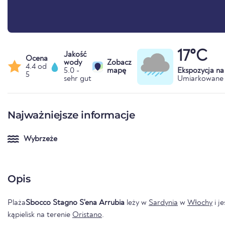
17°C
Jakość
Ocena
wody
Zobacz
4.4 od
5.0 -
mapę
Ekspozycja n
5
sehr gut
Umiarkowane 
Najważniejsze informacje
Wybrzeże
Opis
Plaża
Sbocco Stagno S'ena Arrubia
leży w
Sardynia
w
Włochy
i j
kąpielisk na terenie
Oristano
.