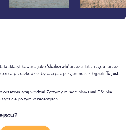
tała sklasyfikowana jako
"doskonała"
przez 5 lat z rzędu. przez
e stoi na przeszkodzie, by czerpać przyjemność z kąpieli.
To jest
ę w orzeźwiającej wodzie! Życzymy miłego pływania! PS: Nie
 sądzicie po tym w recenzjach.
ejscu?