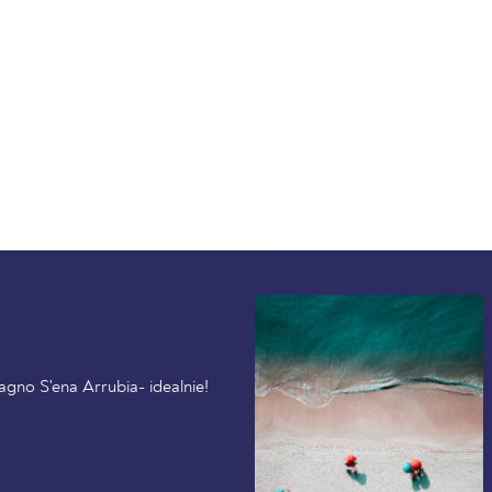
agno S'ena Arrubia- idealnie!