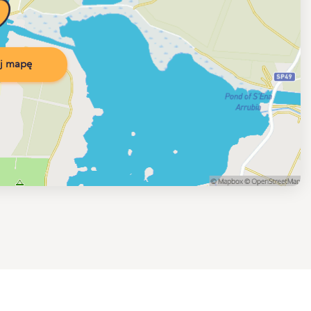
j mapę