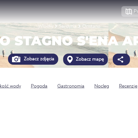
P
Włochy
Sardynia
Oristano
O STAGNO S'ENA A
Zobacz zdjęcia
Zobacz mapę
kość wody
Pogoda
Gastronomia
Nocleg
Recenzje