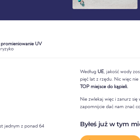
a promieniowanie UV
ryzyko
Według
UE
, jakość wody zos
pięć lat z rzędu. Nic więc ni
TOP miejsce do kąpieli.
Nie zwlekaj więc i zanurz si
zapomnijcie dać nam znać co
Byłeś już w tym mi
est jednym z ponad 64