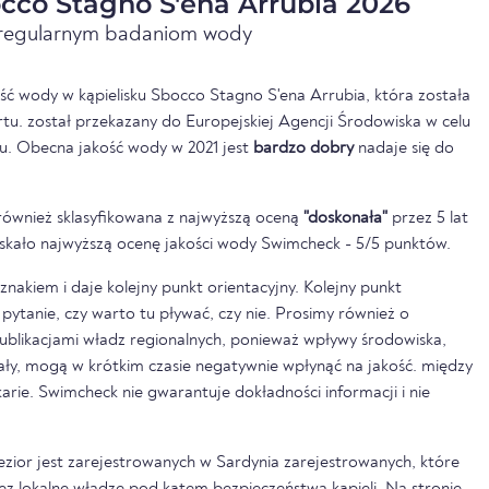
cco Stagno S'ena Arrubia 2026
i regularnym badaniom wody
ść wody w kąpielisku Sbocco Stagno S'ena Arrubia, która została
u. został przekazany do Europejskiej Agencji Środowiska w celu
u. Obecna jakość wody w 2021 jest
bardzo dobry
nadaje się do
również sklasyfikowana z najwyższą oceną
"doskonała"
przez 5 lat
zyskało najwyższą ocenę jakości wody Swimcheck - 5/5 punktów.
nakiem i daje kolejny punkt orientacyjny. Kolejny punkt
pytanie, czy warto tu pływać, czy nie. Prosimy również o
ublikacjami władz regionalnych, ponieważ wpływy środowiska,
pały, mogą w krótkim czasie negatywnie wpłynąć na jakość. między
rkarie. Swimcheck nie gwarantuje dokładności informacji i nie
jezior jest zarejestrowanych w Sardynia zarejestrowanych, które
ez lokalne władze pod kątem bezpieczeństwa kąpieli. Na stronie