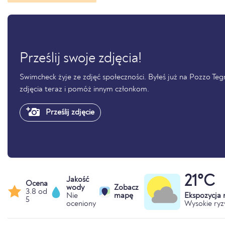
Prześlij swoje zdjęcia!
Swimcheck żyje ze zdjęć społeczności. Byłeś już na Pozzo Tegna
zdjęcia teraz i pomóż innym członkom.
Prześlij zdjęcie
21°C
Jakość
Ocena
wody
Zobacz
3.8 od
Nie
mapę
Ekspozycja
5
oceniony
Wysokie ryz