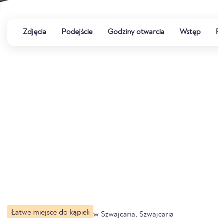
Zdjęcia
Podejście
Godziny otwarcia
Wstęp
Łatwe miejsce do kąpieli
w Szwajcaria, Szwajcaria