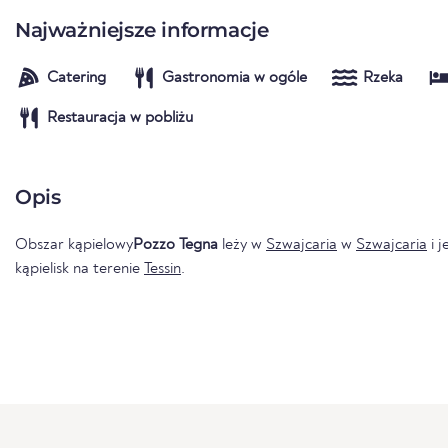
Najważniejsze informacje
Catering
Gastronomia w ogóle
Rzeka
Restauracja w pobliżu
Opis
Obszar kąpielowy
Pozzo Tegna
leży w
Szwajcaria
w
Szwajcaria
i j
kąpielisk na terenie
Tessin
.