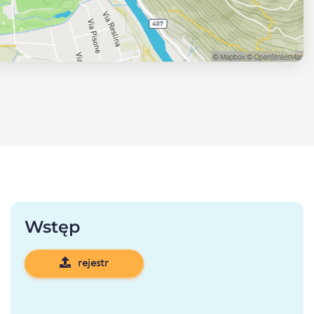
Wstęp
rejestr