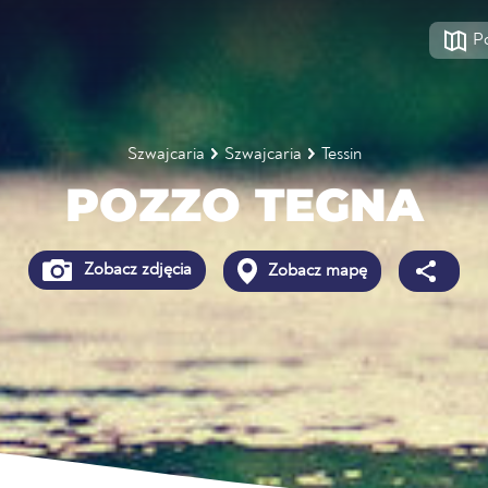
P
Szwajcaria
Szwajcaria
Tessin
POZZO TEGNA
Zobacz zdjęcia
Zobacz mapę