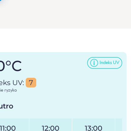
0°C
Indeks UV
eks UV:
7
e ryzyko
utro
11:00
12:00
13:00