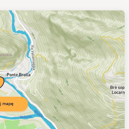
j mapę