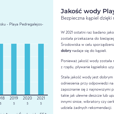
Jakość wody Pla
Bezpieczna kąpiel dzięk
sku - Playa Pedregalejos-
W 2021 ostatni raz badano jako
została przekazana do bieżąceg
Środowiska w celu sporządzeni
dobry
nadaje się do kąpieli.
Ponieważ jakość wody została 
z rzędu, pływanie kąpielisko u
Stała jakość wody jest dobrym z
odniesienia przy odpowiedzi na 
zapoznanie się z najnowszymi p
takie jak ulewne deszcze lub u
innymi sinice, wibratory czy ce
5
5
5
5
udziela żadnych rekomendacji.