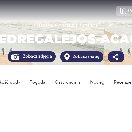
P
Hiszpania
Andaluzja
Málaga
EDREGALEJOS-ACA
Zobacz zdjęcia
Zobacz mapę
kość wody
Pogoda
Gastronomia
Nocleg
Recenzje