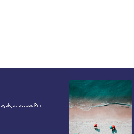
regalejos-acacias Pm1-