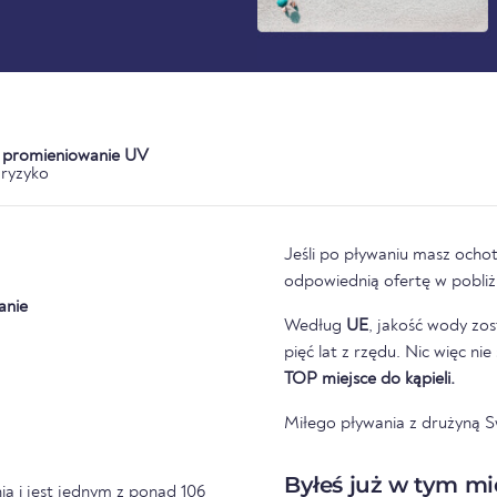
a promieniowanie UV
ryzyko
Jeśli po pływaniu masz ochot
odpowiednią ofertę w pobliżu
anie
Według
UE
, jakość wody zos
pięć lat z rzędu. Nic więc ni
TOP miejsce do kąpieli.
Miłego pływania z drużyną 
Byłeś już w tym mi
ia
i jest jednym z ponad 106