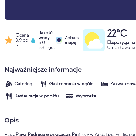
22°C
Jakość
Ocena
wody
Zobacz
3.9 od
5.0 -
mapę
Ekspozycja n
5
sehr gut
Umiarkowane 
Najważniejsze informacje
Catering
Gastronomia w ogóle
Zakwaterow
Restauracja w pobliżu
Wybrzeże
Opis
Plaża
Playa Pedregalejos-acacias Pm1
leży w
Andaluzja
w
Hiszpan