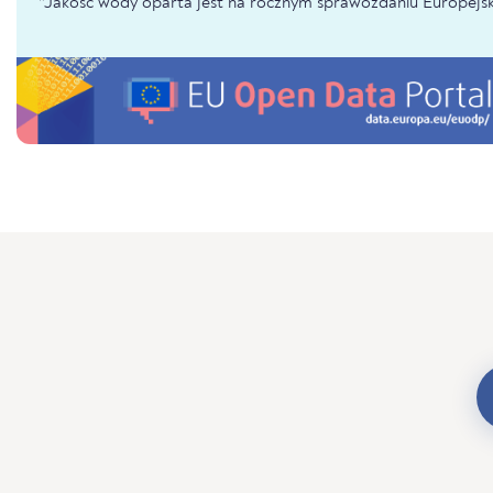
*Jakość wody oparta jest na rocznym sprawozdaniu Europejsk