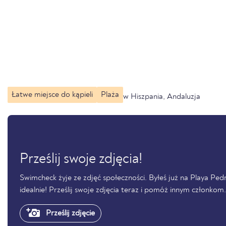
Łatwe miejsce do kąpieli
Plaża
w Hiszpania, Andaluzja
Prześlij swoje zdjęcia!
Swimcheck żyje ze zdjęć społeczności. Byłeś już na Playa Ped
idealnie! Prześlij swoje zdjęcia teraz i pomóż innym członkom.
Prześlij zdjęcie