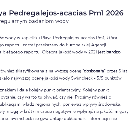
ya Pedregalejos-acacias Pm1 2026
i regularnym badaniom wody
ść wody w kąpielisku Playa Pedregalejos-acacias Pm1, która
o raportu. został przekazany do Europejskiej Agencji
a bieżącego raportu. Obecna jakość wody w 2021 jest
bardzo
również sklasyfikowana z najwyższą oceną
"doskonała"
przez 5 lat
zyskało najwyższą ocenę jakości wody Swimcheck - 5/5 punktów.
nakiem i daje kolejny punkt orientacyjny. Kolejny punkt
pytanie, czy warto tu pływać, czy nie. Prosimy również o
ublikacjami władz regionalnych, ponieważ wpływy środowiska,
pały, mogą w krótkim czasie negatywnie wpłynąć na jakość. między
rkarie. Swimcheck nie gwarantuje dokładności informacji i nie