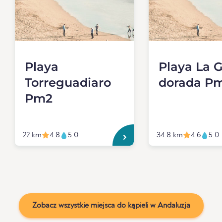
Playa
Playa La G
Torreguadiaro
dorada P
Pm2
22 km
4.8
5.0
34.8 km
4.6
5.0
Zobacz wszystkie miejsca do kąpieli w Andaluzja