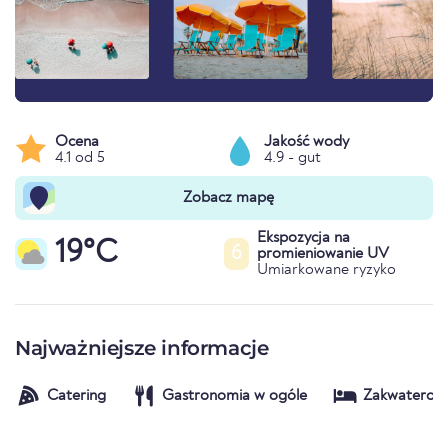
Ocena
Jakość wody
4.1 od 5
4.9 - gut
Zobacz mapę
Ekspozycja na
19°C
6
promieniowanie UV
Umiarkowane ryzyko
Najważniejsze informacje
Catering
Gastronomia w ogóle
Zakwaterow