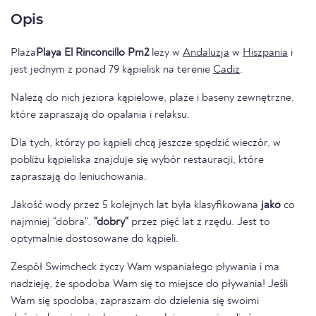
Opis
Plaża
Playa El Rinconcillo Pm2
leży w
Andaluzja
w
Hiszpania
i
jest jednym z ponad 79 kąpielisk na terenie
Cadiz
.
Należą do nich jeziora kąpielowe, plaże i baseny zewnętrzne,
które zapraszają do opalania i relaksu.
Dla tych, którzy po kąpieli chcą jeszcze spędzić wieczór, w
pobliżu kąpieliska znajduje się wybór restauracji, które
zapraszają do leniuchowania.
Jakość wody przez 5 kolejnych lat była klasyfikowana
jako
co
najmniej "dobra".
"dobry"
przez pięć lat z rzędu. Jest to
optymalnie dostosowane do kąpieli.
Zespół Swimcheck życzy Wam wspaniałego pływania i ma
nadzieję, że spodoba Wam się to miejsce do pływania! Jeśli
Wam się spodoba, zapraszam do dzielenia się swoimi