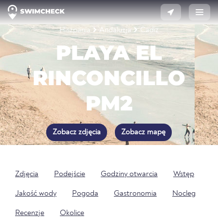
Hiszpania
Andaluzja
Cadiz
PLAYA EL
RINCONCILLO
PM2
Zobacz zdjęcia
Zobacz mapę
Zdjęcia
Podejście
Godziny otwarcia
Wstęp
Jakość wody
Pogoda
Gastronomia
Nocleg
Recenzje
Okolice