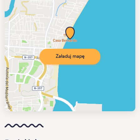
Załaduj mapę