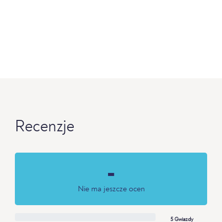
Recenzje
-
Nie ma jeszcze ocen
5 Gwiazdy