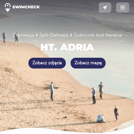
Chorwacja
Split-Dalmatia
Dubrovnik And Neretva
HT. ADRIA
Zobacz zdjęcia
Zobacz mapę