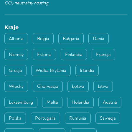
CO
neutralny hosting
2
Kraje
Albania
Belgia
Bułgaria
Dania
Niemcy
Estonia
Finlandia
Francja
Grecja
Wielka Brytania
Irlandia
Włochy
Chorwacja
Łotwa
Litwa
Luksemburg
Malta
Holandia
Austria
Polska
Portugalia
Rumunia
Szwecja