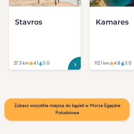
Stavros
Kamares
27.3 km
4.1
5.0
112.1 km
4.8
5.0
Zobacz wszystkie miejsca do kąpieli w Morze Egejskie
Południowe