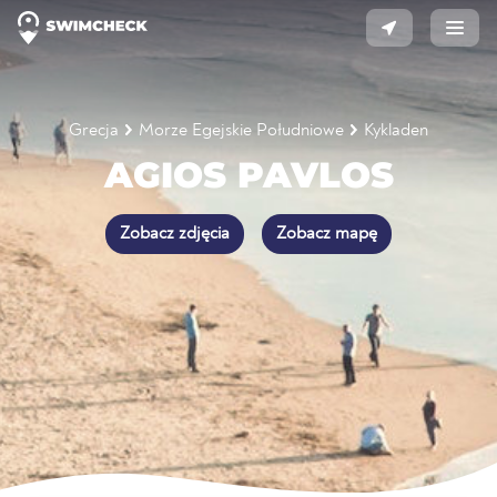
Grecja
Morze Egejskie Południowe
Kykladen
AGIOS PAVLOS
Zobacz zdjęcia
Zobacz mapę