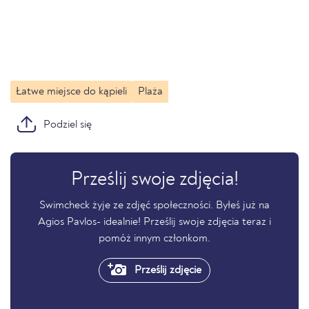
Łatwe miejsce do kąpieli
Plaża
Podziel się
Prześlij swoje zdjęcia!
Swimcheck żyje ze zdjęć społeczności. Byłeś już na
Agios Pavlos- idealnie! Prześlij swoje zdjęcia teraz i
pomóż innym członkom.
Prześlij zdjęcie