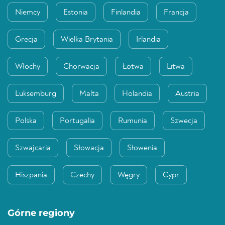
Niemcy
Estonia
Finlandia
Francja
Grecja
Wielka Brytania
Irlandia
Włochy
Chorwacja
Łotwa
Litwa
Luksemburg
Malta
Holandia
Austria
Polska
Portugalia
Rumunia
Szwecja
Szwajcaria
Słowacja
Słowenia
Hiszpania
Czechy
Węgry
Cypr
Górne regiony