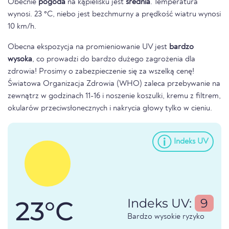
Obecnie
pogoda
na kąpielisku jest
średnia
. Temperatura
wynosi. 23 °C, niebo jest bezchmurny a prędkość wiatru wynosi
10 km/h.
Obecna ekspozycja na promieniowanie UV jest
bardzo
wysoka
, co prowadzi do bardzo dużego zagrożenia dla
zdrowia! Prosimy o zabezpieczenie się za wszelką cenę!
Światowa Organizacja Zdrowia (WHO) zaleca przebywanie na
zewnątrz w godzinach 11-16 i noszenie koszulki, kremu z filtrem,
okularów przeciwsłonecznych i nakrycia głowy tylko w cieniu.
Indeks UV
23°C
Indeks UV:
9
Bardzo wysokie ryzyko