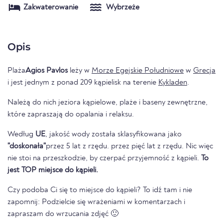
Zakwaterowanie
Wybrzeże
Opis
Plaża
Agios Pavlos
leży w
Morze Egejskie Południowe
w
Grecja
i jest jednym z ponad 209 kąpielisk na terenie
Kykladen
.
Należą do nich jeziora kąpielowe, plaże i baseny zewnętrzne,
które zapraszają do opalania i relaksu.
Według
UE
, jakość wody została sklasyfikowana jako
"doskonała"
przez 5 lat z rzędu. przez pięć lat z rzędu. Nic więc
nie stoi na przeszkodzie, by czerpać przyjemność z kąpieli.
To
jest TOP miejsce do kąpieli.
Czy podoba Ci się to miejsce do kąpieli? To idź tam i nie
zapomnij: Podzielcie się wrażeniami w komentarzach i
zapraszam do wrzucania zdjęć 🙂