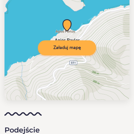
Załaduj mapę
Podejście