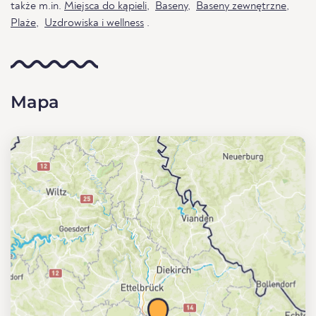
także m.in.
Miejsca do kąpieli
,
Baseny
,
Baseny zewnętrzne
,
Plaże
,
Uzdrowiska i wellness
.
Mapa