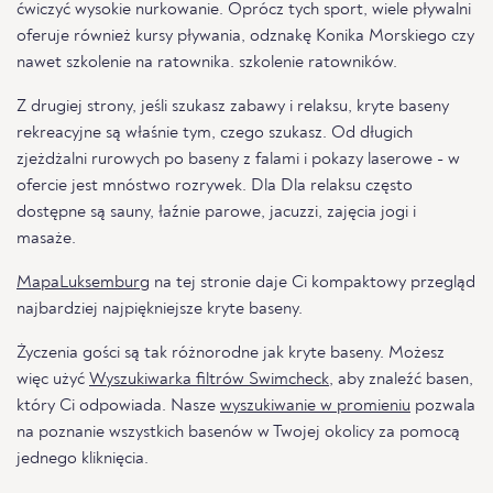
ćwiczyć wysokie nurkowanie. Oprócz tych sport, wiele pływalni
oferuje również kursy pływania, odznakę Konika Morskiego czy
nawet szkolenie na ratownika. szkolenie ratowników.
Z drugiej strony, jeśli szukasz zabawy i relaksu, kryte baseny
rekreacyjne są właśnie tym, czego szukasz. Od długich
zjeżdżalni rurowych po baseny z falami i pokazy laserowe - w
ofercie jest mnóstwo rozrywek. Dla Dla relaksu często
dostępne są sauny, łaźnie parowe, jacuzzi, zajęcia jogi i
masaże.
MapaLuksemburg
na tej stronie daje Ci kompaktowy przegląd
najbardziej najpiękniejsze kryte baseny.
Życzenia gości są tak różnorodne jak kryte baseny. Możesz
więc użyć
Wyszukiwarka filtrów Swimcheck
, aby znaleźć basen,
który Ci odpowiada. Nasze
wyszukiwanie w promieniu
pozwala
na poznanie wszystkich basenów w Twojej okolicy za pomocą
jednego kliknięcia.