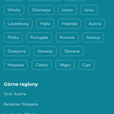
Włochy
Chorwacja
Łotwa
Litwa
Luksemburg
Malta
Holandia
Austria
Polska
Portugalia
Rumunia
Szwecja
Szwajcaria
Słowacja
Słowenia
Hiszpania
Czechy
Węgry
Cypr
Górne regiony
Tyrol, Austria
Katalonia, Hiszpania