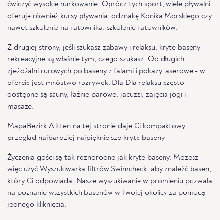
ćwiczyć wysokie nurkowanie. Oprócz tych sport, wiele pływalni
oferuje również kursy pływania, odznakę Konika Morskiego czy
nawet szkolenie na ratownika. szkolenie ratowników.
Z drugiej strony, jeśli szukasz zabawy i relaksu, kryte baseny
rekreacyjne są właśnie tym, czego szukasz. Od długich
zjeżdżalni rurowych po baseny z falami i pokazy laserowe - w
ofercie jest mnóstwo rozrywek. Dla Dla relaksu często
dostępne są sauny, łaźnie parowe, jacuzzi, zajęcia jogi i
masaże.
MapaBezirk Alitten
na tej stronie daje Ci kompaktowy
przegląd najbardziej najpiękniejsze kryte baseny.
Życzenia gości są tak różnorodne jak kryte baseny. Możesz
więc użyć
Wyszukiwarka filtrów Swimcheck
, aby znaleźć basen,
który Ci odpowiada. Nasze
wyszukiwanie w promieniu
pozwala
na poznanie wszystkich basenów w Twojej okolicy za pomocą
jednego kliknięcia.