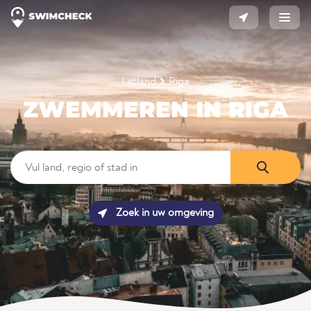
Letland
Riga
ZWEMMEREN IN RIGA
Zoek in uw omgeving