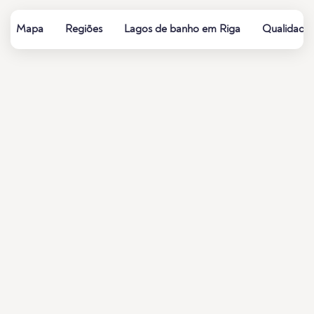
Mapa
Regiões
Lagos de banho em Riga
Qualidade